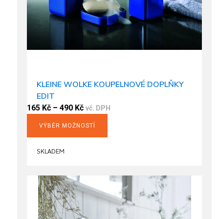
page
KLEINE WOLKE KOUPELNOVÉ DOPLŇKY
EDIT
165
Kč
–
490
Kč
vč. DPH
VÝBĚR MOŽNOSTÍ
This
product
SKLADEM
has
multiple
variants.
The
options
may