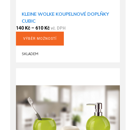
KLEINE WOLKE KOUPELNOVÉ DOPLŇKY
CUBIC
140
Kč
–
610
Kč
vč. DPH
VÝBĚR MOŽNOSTÍ
This
product
SKLADEM
has
multiple
variants.
The
options
may
be
chosen
on
the
product
page