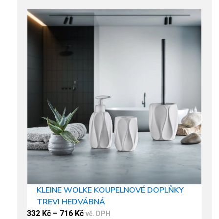
multiple
variants.
The
options
may
be
chosen
on
the
product
page
KLEINE WOLKE KOUPELNOVÉ DOPLŇKY
TREVI HEDVÁBNÁ
332
Kč
–
716
Kč
vč. DPH