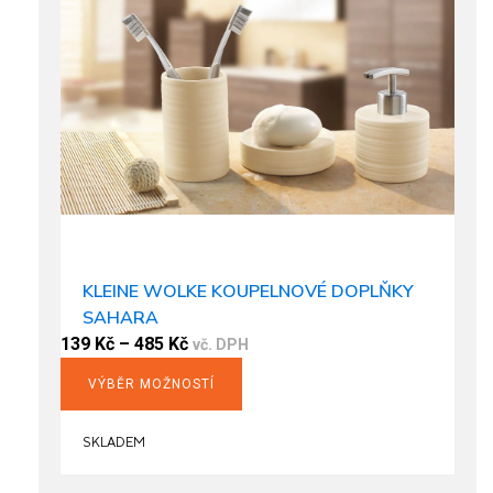
chosen
on
the
product
page
KLEINE WOLKE KOUPELNOVÉ DOPLŇKY
SAHARA
139
Kč
–
485
Kč
vč. DPH
VÝBĚR MOŽNOSTÍ
This
product
SKLADEM
has
multiple