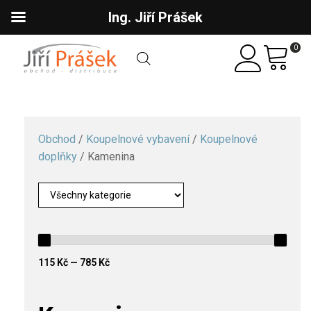
Ing. Jiří Prášek
0
Obchod
/
Koupelnové vybavení
/
Koupelnové
doplňky
/ Kamenina
115 Kč — 785 Kč