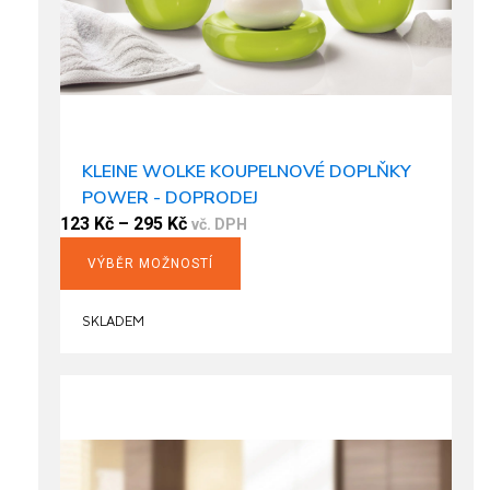
KLEINE WOLKE KOUPELNOVÉ DOPLŇKY
POWER - DOPRODEJ
123
Kč
–
295
Kč
vč. DPH
VÝBĚR MOŽNOSTÍ
This
product
SKLADEM
has
multiple
variants.
The
options
may
be