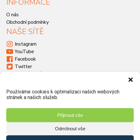
INFORMACE
O nás
Obchodní podmínky
NAŠE SÍTĚ
Instagram
YouTube
Facebook
Twitter
KDE SÍDLÍME
Havlíčkova 46, 533 03 Dašice
Používáme cookies k optimalizaci našich webových
+420 466 951 103
stránek a našich služeb.
info@jiriprasek.cz
Přijmout vše
Odmítnout vše
© 2026 Jiří Prášek – obchod, distribuce | Vyrobilo studio