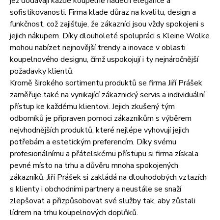
jež dodávají každé koupelně nádech elegance a
sofistikovanosti. Firma klade důraz na kvalitu, design a
funkčnost, což zajišťuje, že zákazníci jsou vždy spokojeni s
jejich nákupem. Díky dlouholeté spolupráci s Kleine Wolke
mohou nabízet nejnovější trendy a inovace v oblasti
koupelnového designu, čímž uspokojují i ty nejnáročnější
požadavky klientů.
Kromě širokého sortimentu produktů se firma Jiří Prášek
zaměřuje také na vynikající zákaznický servis a individuální
přístup ke každému klientovi. Jejich zkušený tým
odborníků je připraven pomoci zákazníkům s výběrem
nejvhodnějších produktů, které nejlépe vyhovují jejich
potřebám a estetickým preferencím. Díky svému
profesionálnímu a přátelskému přístupu si firma získala
pevné místo na trhu a důvěru mnoha spokojených
zákazníků. Jiří Prášek si zakládá na dlouhodobých vztazích
s klienty i obchodními partnery a neustále se snaží
zlepšovat a přizpůsobovat své služby tak, aby zůstali
lídrem na trhu koupelnových doplňků.