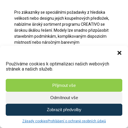
Pro zákazníky se speciálními požadavky z hlediska
velikosti nebo designu jejich koupelnových předložek,
nabízíme široký sortiment programu CREATIVO se
širokou škálou řešení. Modely lze snadno přizpůsobit
stavebním podmínkám, komplikovaným dispozicím
místností nebo náročným barevným
konceptům. Sofistikované barevné koncepty. Od
rozměrů a tvaru až po design a barvu Koupelnové
předložky Creativo splní každé designové přání. Každý
Používáme cookies k optimalizaci našich webových
model je ručně vyrobený unikát - vytvořený
stránek a našich služeb.
kvalifikovanými odborníky.
Jednotlivé velikosti a barvy
Přijmout vše
Přizpůsobení designu pro maximální individualitu
Odmítnout vše
Exkluzivní návrhy kolekcí
Ruční výroba kvalifikovanými pracovníky
Zobrazit předvolby
Kvalifikovaní odborníci
Zásady cookies
Prohlášení o ochraně osobních údajů
Výběr z více než 100 barev