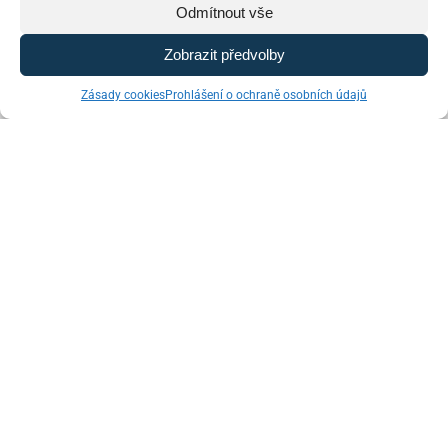
Odmítnout vše
Zobrazit předvolby
Havlíčkova 46,
Zásady cookies
Prohlášení o ochraně osobních údajů
533 03 Dašice
INFORMACE
O nás
Obchodní podmínky
NAŠE SÍTĚ
Instagram
YouTube
Facebook
Twitter
KDE SÍDLÍME
Havlíčkova 46, 533 03 Dašice
+420 466 951 103