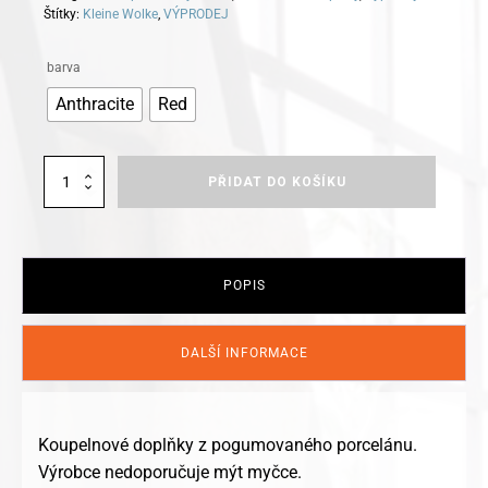
Štítky:
Kleine Wolke
,
VÝPRODEJ
Alternative:
barva
Anthracite
Red
Kleine
PŘIDAT DO KOŠÍKU
Wolke
koupelnové
doplňky
ENERGY
-
POPIS
doprodej
množství
DALŠÍ INFORMACE
Koupelnové doplňky z pogumovaného porcelánu.
Výrobce nedoporučuje mýt myčce.