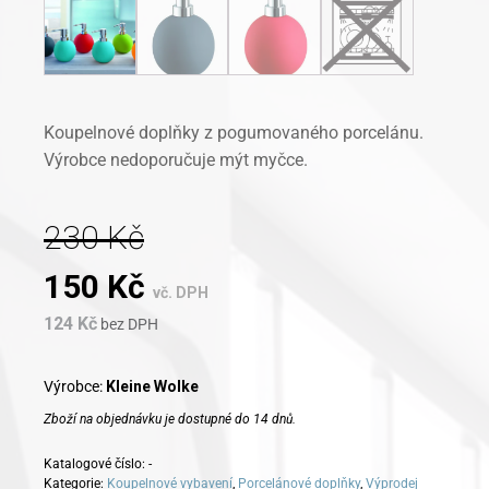
Koupelnové doplňky z pogumovaného porcelánu.
Výrobce nedoporučuje mýt myčce.
230
Kč
Original
Current
150
Kč
vč. DPH
124
Kč
price
bez DPH
price
was:
is:
Výrobce:
Kleine Wolke
Zboží na objednávku je dostupné do 14 dnů.
230 Kč.
150 Kč.
Katalogové číslo:
-
Kategorie:
Koupelnové vybavení
,
Porcelánové doplňky
,
Výprodej