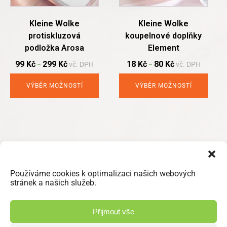
be
be
chosen
chosen
Kleine Wolke
Kleine Wolke
on
on
protiskluzová
koupelnové doplňky
the
the
podložka Arosa
Element
product
product
page
page
99
Kč
299
Kč
18
Kč
80
Kč
vč. DPH
vč. DPH
–
–
VÝBĚR MOŽNOSTÍ
VÝBĚR MOŽNOSTÍ
Používáme cookies k optimalizaci našich webových
stránek a našich služeb.
Přijmout vše