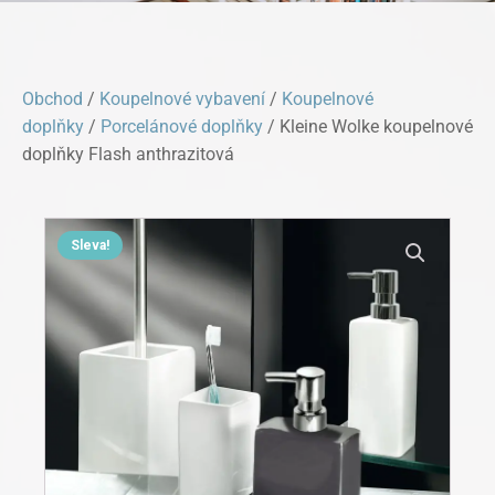
Obchod
/
Koupelnové vybavení
/
Koupelnové
doplňky
/
Porcelánové doplňky
/ Kleine Wolke koupelnové
doplňky Flash anthrazitová
Sleva!