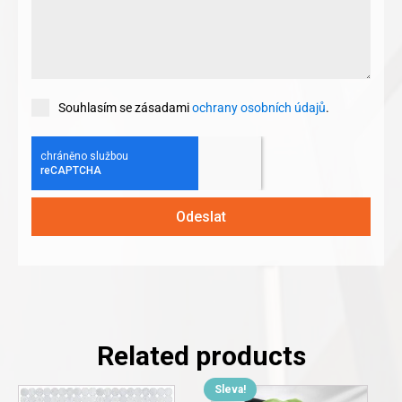
Souhlasím se zásadami
ochrany osobních údajů
.
Odeslat
Related products
Sleva!
This
This