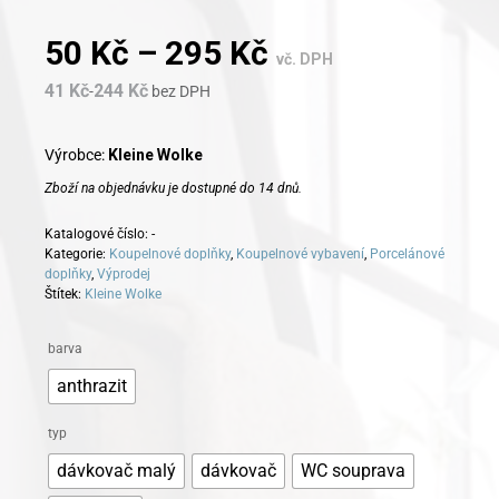
50
Kč
–
295
Kč
vč. DPH
41
Kč
244
Kč
-
bez DPH
Výrobce:
Kleine Wolke
Zboží na objednávku je dostupné do 14 dnů.
Katalogové číslo:
-
Kategorie:
Koupelnové doplňky
,
Koupelnové vybavení
,
Porcelánové
doplňky
,
Výprodej
Štítek:
Kleine Wolke
Alternative:
barva
anthrazit
typ
dávkovač malý
dávkovač
WC souprava