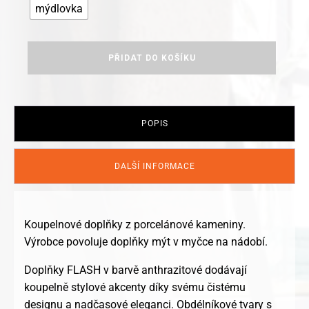
mýdlovka
Kleine
PŘIDAT DO KOŠÍKU
Wolke
koupelnové
doplňky
Flash
anthrazitová
POPIS
množství
DALŠÍ INFORMACE
Koupelnové doplňky z porcelánové kameniny.
Výrobce povoluje doplňky mýt v myčce na nádobí.
Doplňky FLASH v barvě anthrazitové dodávají
koupelně stylové akcenty díky svému čistému
designu a nadčasové eleganci. Obdélníkové tvary s