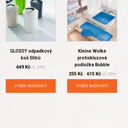
has
has
multiple
multiple
variants.
variants.
The
The
options
options
may
may
be
be
chosen
chosen
GLOSSY odpadkový
Kleine Wolke
on
on
koš 5litrů
protiskluzová
the
the
podložka Bubble
product
product
649
Kč
vč. DPH
page
page
255
Kč
615
Kč
vč. DPH
–
VÝBĚR MOŽNOSTÍ
VÝBĚR MOŽNOSTÍ