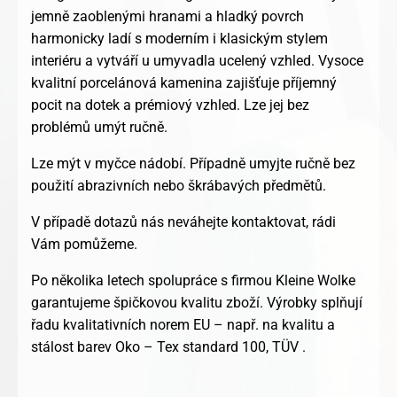
jemně zaoblenými hranami a hladký povrch
harmonicky ladí s moderním i klasickým stylem
interiéru a vytváří u umyvadla ucelený vzhled. Vysoce
kvalitní porcelánová kamenina zajišťuje příjemný
pocit na dotek a prémiový vzhled. Lze jej bez
problémů umýt ručně.
Lze mýt v myčce nádobí. Případně umyjte ručně bez
použití abrazivních nebo škrábavých předmětů.
V případě dotazů nás neváhejte kontaktovat, rádi
Vám pomůžeme.
Po několika letech spolupráce s firmou Kleine Wolke
garantujeme špičkovou kvalitu zboží. Výrobky splňují
řadu kvalitativních norem EU – např. na kvalitu a
stálost barev Oko – Tex standard 100, TÜV .