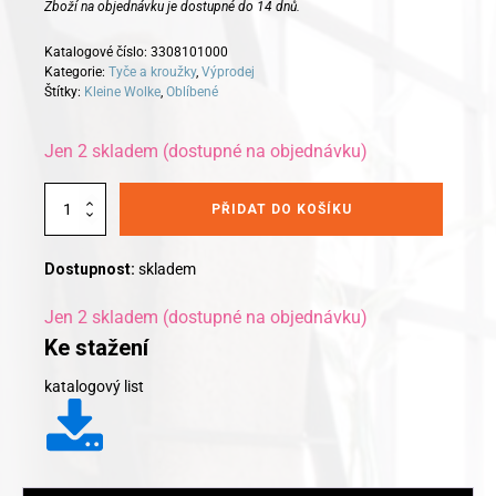
Zboží na objednávku je dostupné do 14 dnů.
Katalogové číslo:
3308101000
Kategorie:
Tyče a kroužky
,
Výprodej
Štítky:
Kleine Wolke
,
Oblíbené
Jen 2 skladem (dostupné na objednávku)
Alternative:
Kleine
PŘIDAT DO KOŠÍKU
Wolke
Lankový
systém
Dostupnost:
skladem
ca.
500cm
Jen 2 skladem (dostupné na objednávku)
množství
Ke stažení
katalogový list