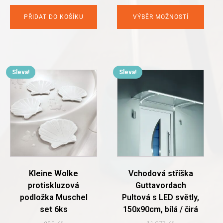
price
price
was:
is:
PŘIDAT DO KOŠÍKU
VÝBĚR MOŽNOSTÍ
4.800 Kč.
2.000 Kč.
Sleva!
Sleva!
This
product
has
multiple
variants.
The
options
may
be
chosen
Kleine Wolke
Vchodová stříška
on
protiskluzová
Guttavordach
the
podložka Muschel
Pultová s LED světly,
product
set 6ks
150x90cm, bílá / čirá
page