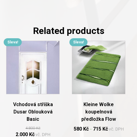
Related products
Sleva!
Sleva!
This
product
has
multiple
variants.
The
options
may
be
chosen
Vchodová stříška
Kleine Wolke
on
Dusar Oblouková
koupelnová
the
Basic
předložka Flow
product
page
4.800
Kč
580
Kč
715
Kč
vč. DPH
–
Original
Current
2.000
Kč
vč. DPH