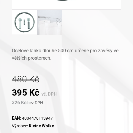
Ocelové lanko dlouhé 500 cm určené pro závěsy ve
větších prostorech.
480
Kč
Original
Current
395
Kč
vč. DPH
326
Kč
price
bez DPH
price
was:
is:
EAN:
4004478113947
Výrobce:
Kleine Wolke
480 Kč.
395 Kč.