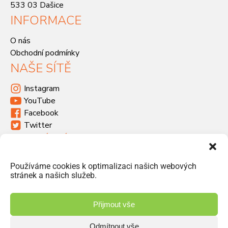
533 03 Dašice
INFORMACE
O nás
Obchodní podmínky
NAŠE SÍTĚ
Instagram
YouTube
Facebook
Twitter
KDE SÍDLÍME
Havlíčkova 46, 533 03 Dašice
Používáme cookies k optimalizaci našich webových
+420 466 951 103
stránek a našich služeb.
info@jiriprasek.cz
Přijmout vše
Odmítnout vše