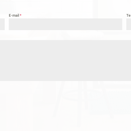
E-mail
*
Te