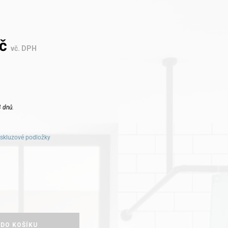
č
vč. DPH
 dnů.
iskluzové podložky
 DO KOŠÍKU