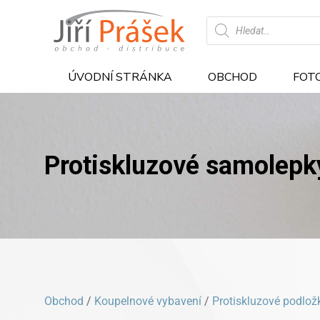
Products
search
ÚVODNÍ STRÁNKA
OBCHOD
FOT
Protiskluzové samolepk
Obchod
/
Koupelnové vybavení
/
Protiskluzové podlož