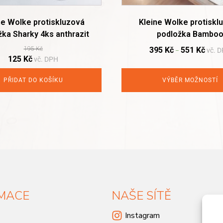
page
ne Wolke protiskluzová
Kleine Wolke protiskl
žka Sharky 4ks anthrazit
podložka Bambo
195
Kč
395
Kč
551
Kč
vč. 
–
Original
Current
125
Kč
vč. DPH
price
price
was:
is:
PŘIDAT DO KOŠÍKU
VÝBĚR MOŽNOSTÍ
195 Kč.
125 Kč.
MACE
NAŠE SÍTĚ
Instagram