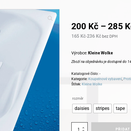
200
Kč
–
285
K
165
Kč
236
Kč
-
bez DPH
Výrobce:
Kleine Wolke
Zboží na objednávku je dostupné do 14
Katalogové číslo:
-
Kategorie:
Koupelnové vybavení
,
Prot
Štítek:
Kleine Wolke
Alternative:
rozměr
daisies
stripes
tape
Protiskluzové
PŘIDAT