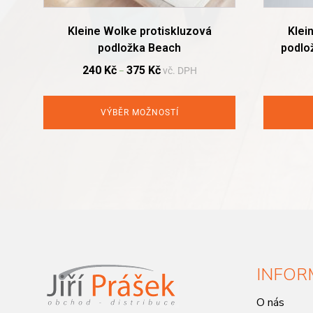
page
Kleine Wolke protiskluzová
Klei
podložka Beach
podlo
240
Kč
375
Kč
vč. DPH
–
VÝBĚR MOŽNOSTÍ
INFOR
O nás