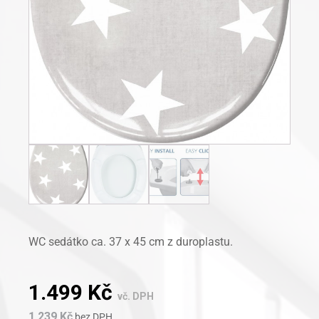
WC sedátko ca. 37 x 45 cm z duroplastu.
1.499
Kč
vč. DPH
1.239
Kč
bez DPH