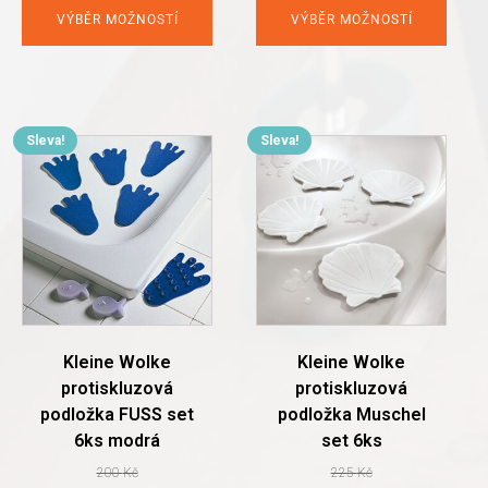
VÝBĚR MOŽNOSTÍ
VÝBĚR MOŽNOSTÍ
Sleva!
Sleva!
This
product
has
multiple
variants.
The
options
may
be
chosen
Kleine Wolke
Kleine Wolke
on
protiskluzová
protiskluzová
the
podložka FUSS set
podložka Muschel
product
6ks modrá
set 6ks
page
200
Kč
225
Kč