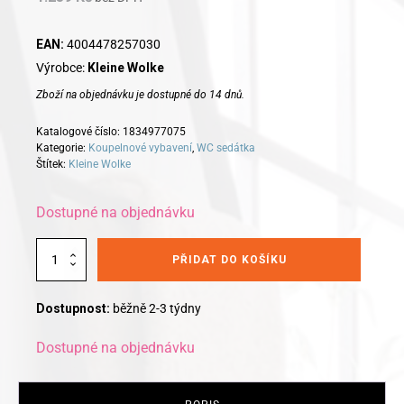
EAN:
4004478257030
Výrobce:
Kleine Wolke
Zboží na objednávku je dostupné do 14 dnů.
Katalogové číslo:
1834977075
Kategorie:
Koupelnové vybavení
,
WC sedátka
Štítek:
Kleine Wolke
Dostupné na objednávku
Alternative:
Kleine
PŘIDAT DO KOŠÍKU
Wolke
WC
sedátko
Dostupnost:
běžně 2-3 týdny
NOVA
softclose
Dostupné na objednávku
multicolor
1834977075
množství