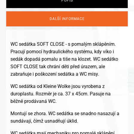
POPIS
DALŠÍ INFORMACE
WC sedátka SOFT CLOSE - s pomalým sklápěním.
Pracují pomocí hydraulického systému, kdy víko i
sedák dopadá pomalu a tiše na klozet. WC sedátko
SOFT CLOSE tak chrání děti před úrazem, ale
zabraňuje i poškození sedátka a WC mísy.
WC sedátka od Kleine Wolke jsou vyrobena z
duroplastu. Rozměr je ca. 37 x 45cm. Pasuje na
běžně prodávaná WC.
Montují se zhora. WC sedátka se snadno nasazují a
sundávají, čímž usnadňují úklid.
WC sedátka mají mechaniku pro pomalé sklápění