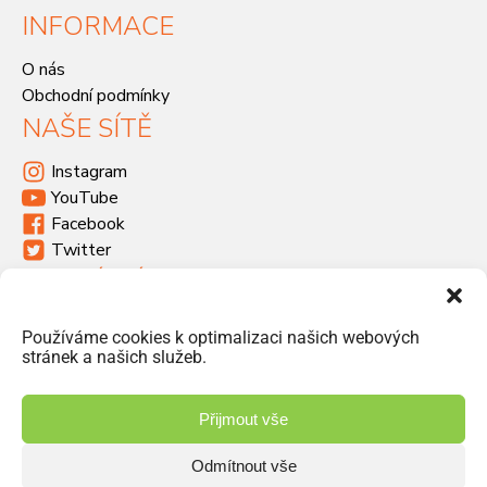
INFORMACE
O nás
Obchodní podmínky
NAŠE SÍTĚ
Instagram
YouTube
Facebook
Twitter
KDE SÍDLÍME
Havlíčkova 46, 533 03 Dašice
Používáme cookies k optimalizaci našich webových
+420 466 951 103
stránek a našich služeb.
info@jiriprasek.cz
Přijmout vše
Odmítnout vše