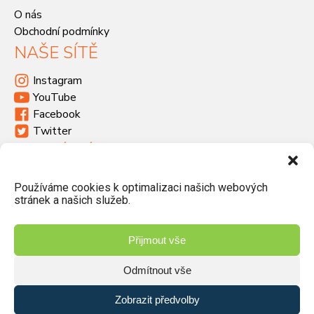
O nás
Obchodní podmínky
NAŠE SÍTĚ
Instagram
YouTube
Facebook
Twitter
KDE SÍDLÍME
Havlíčkova 46, 533 03 Dašice
Používáme cookies k optimalizaci našich webových
+420 466 951 103
stránek a našich služeb.
info@jiriprasek.cz
Přijmout vše
Odmítnout vše
© 2026 Jiří Prášek – obchod, distribuce | Vyrobilo studio
Zobrazit předvolby