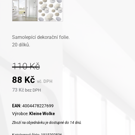
Samolepící dekorační folie.
20 dílků.
110
Kč
Original
Current
88
Kč
vč. DPH
73
Kč
price
bez DPH
price
was:
is:
EAN:
4004478227699
Výrobce:
Kleine Wolke
110 Kč.
88 Kč.
Zboží na objednávku je dostupné do 14 dnů.