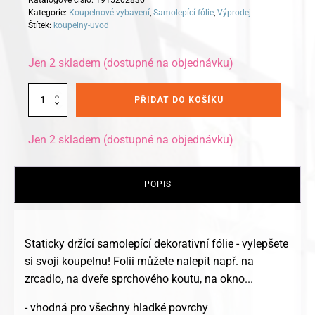
Katalogové číslo:
1915202836
Kategorie:
Koupelnové vybavení
,
Samolepící fólie
,
Výprodej
Štítek:
koupelny-uvod
Jen 2 skladem (dostupné na objednávku)
Alternative:
Kleine
PŘIDAT DO KOŠÍKU
Wolke
samolepící
dekorativní
Jen 2 skladem (dostupné na objednávku)
fólie
Stone
15
x
POPIS
23,5cm
množství
Staticky držící samolepící dekorativní fólie - vylepšete
si svoji koupelnu! Folii můžete nalepit např. na
zrcadlo, na dveře sprchového koutu, na okno...
- vhodná pro všechny hladké povrchy