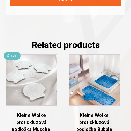
Related products
Sleva!
This
This
product
product
has
has
multiple
multiple
variants.
variants.
The
The
options
options
may
may
be
be
chosen
chosen
Kleine Wolke
Kleine Wolke
on
on
protiskluzová
protiskluzová
the
the
podložka Muschel
podložka Bubble
product
product