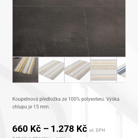
Koupelnová předložka ze 100% polyesteru. Výška
chlupu je 15 mm.
660
Kč
–
1.278
Kč
vč. DPH