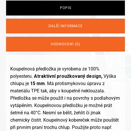
množství
POPIS
DALŠÍ INFORMACE
HODNOCENÍ (0)
Koupelnová předložka je vyrobena ze 100%
polyesteru.
Atraktivní proužkovaný design,
Výška
chlupu je
15 mm
. Má protismykovou úpravu z
materiálu TPE tak, aby v koupelně neklouzala.
Předložka se může použít i na povrchy s podlahovým
vytápěním. Koupelnovou předložku je možné prát
šetrně na 40°C. Nesmí se bělit, žehlit či jinak
chemicky čistit. Koupelnový kobereček může pouštět
při prvním praní trochu chlup. Použijte proto např.