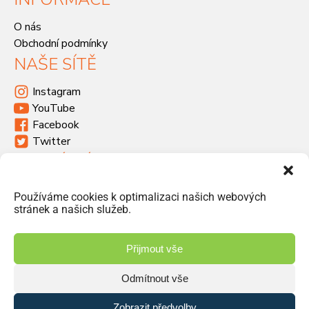
O nás
Obchodní podmínky
NAŠE SÍTĚ
Instagram
YouTube
Facebook
Twitter
KDE SÍDLÍME
Havlíčkova 46, 533 03 Dašice
Používáme cookies k optimalizaci našich webových
+420 466 951 103
stránek a našich služeb.
info@jiriprasek.cz
Přijmout vše
Odmítnout vše
© 2026 Jiří Prášek – obchod, distribuce | Vyrobilo studio
Zobrazit předvolby