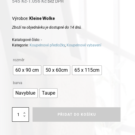
545
Kč
1.056
Kč
-
bez DPH
Výrobce:
Kleine Wolke
Zboží na objednávku je dostupné do 14 dnů.
Katalogové číslo:
-
Kategorie:
Koupelnové předložky
,
Koupelnové vybavení
Alternative:
rozměr
60 x 90 cm
50 x 60cm
65 x 115cm
barva
Navyblue
Taupe
Kleine
PŘIDAT DO KOŠÍKU
Wolke
koupelnová
předložka
Lago