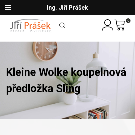
Ing. Jiří Prášek
0
Kleine Wolke koupelnová
předložka Sling