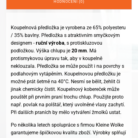
HODNOCENÍ (0)
Koupelnová předložka je vyrobena ze 65% polyesteru
/ 35% bavlny. Předložka s atraktivním smyčkovým
designem -
ruční výroba
, s protiskluzovou
podložkou. Výška chlupu je
20 mm
. Má
protismykovou úpravu tak, aby v koupelně
neklouzala. Předložka se může použít i na povrchy s
podlahovým vytápěním. Koupelnovou předložku je
možné prát šetrně na 40°C. Nesmí se bělit, žehlit či
jinak chemicky čistit. Koupelnový kobereček může
pouštět při prvním praní trochu chlup. Použijte proto
např. povlak na polštář, který uvolněné vlasy zachytí.
Při dalších praních by mělo vytváření žmolků ustat.
Po několika letech spolupráce s firmou Kleine Wolke
garantujeme špičkovou kvalitu zboží. Výrobky splňují