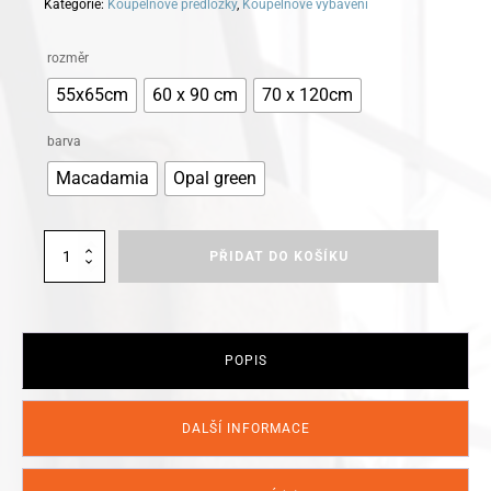
Kategorie:
Koupelnové předložky
,
Koupelnové vybavení
Alternative:
rozměr
55x65cm
60 x 90 cm
70 x 120cm
barva
Macadamia
Opal green
Kleine
PŘIDAT DO KOŠÍKU
Wolke
koupelnová
předložka
Sling
množství
POPIS
DALŠÍ INFORMACE