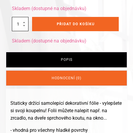
Skladem (dostupné na objednávku)
Alternative:
Kleine
PŘIDAT DO KOŠÍKU
Wolke
samolepící
dekorativní
Skladem (dostupné na objednávku)
fólie
Duckie
23
x
POPIS
34cm
množství
HODNOCENÍ (0)
Staticky držící samolepící dekorativní fólie - vylepšete
si svoji koupelnu! Folii můžete nalepit např. na
zrcadlo, na dveře sprchového koutu, na okno...
- vhodná pro všechny hladké povrchy