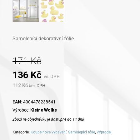
Samolepící dekorativní fólie
171
Kč
Original
Current
136
Kč
vč. DPH
112
Kč
price
bez DPH
price
was:
is:
EAN:
4004478238541
Výrobce:
Kleine Wolke
171 Kč.
136 Kč.
Zboží na objednávku je dostupné do 14 dnů.
Kategorie:
Koupelnové vybavení
,
Samolepící fólie
,
Výprodej