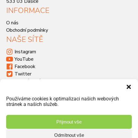
533 03 Dašice
INFORMACE
O nás
Obchodní podmínky
NAŠE SÍTĚ
Instagram
YouTube
Facebook
Twitter
KDE SÍDLÍME
Havlíčkova 46, 533 03 Dašice
Používáme cookies k optimalizaci našich webových
+420 466 951 103
stránek a našich služeb.
info@jiriprasek.cz
Přijmout vše
Odmítnout vše