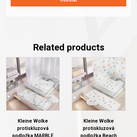
Related products
This
This
product
product
has
has
multiple
multiple
variants.
variants.
The
The
options
options
may
may
be
be
chosen
chosen
Kleine Wolke
Kleine Wolke
on
on
protiskluzová
protiskluzová
the
the
podložka MARBLE
podložka Beach