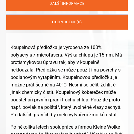
DALŠÍ INFORMACE
HODNOCENÍ (0)
Koupelnová předložka je vyrobena ze 100%
polyacrylu / microfaseru. Výška chlupu je 15mm. Má
protismykovou úpravu tak, aby v koupelně
neklouzala. Předložka se může použít i na povrchy s
podlahovým vytápěním. Koupelnovou předložku je
možné prát šetrně na 40°C. Nesmí se bělit, žehlit či
jinak chemicky čistit. Koupelnový kobereček může
pouštět při prvním praní trochu chlup. Použijte proto
např. povlak na polštář, který uvolněné vlasy zachytí.
Při dalších praních by mělo vytváření žmolků ustat.
Po několika letech spolupráce s firmou Kleine Wolke