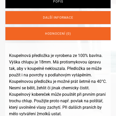
POPIS
DALŠÍ INFORMACE
HODNOCENÍ (0)
Koupelnová předložka je vyrobena ze 100% bavlna.
Výška chlupu je 18mm. Má protismykovou úpravu
tak, aby v koupelně neklouzala. Předložka se může
použít i na povrchy s podlahovým vytápěním.
Koupelnovou předložku je možné prát šetrně na 40°C.
Nesmí se bělit, žehlit či jinak chemicky čistit.
Koupelnový kobereček může pouštět při prvním praní
trochu chlup. Použijte proto např. povlak na polštář,
který uvolněné vlasy zachytí. Při dalších praních by
mělo vytváření žmolků ustat.