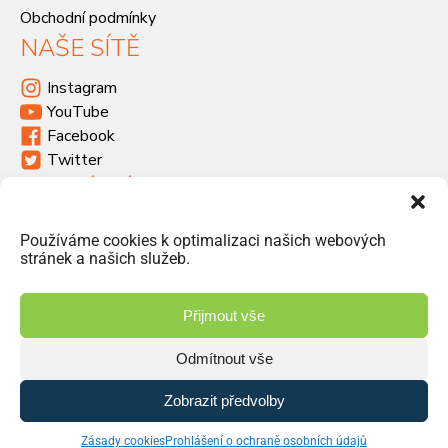
Obchodní podmínky
NAŠE SÍTĚ
Instagram
YouTube
Facebook
Twitter
KDE SÍDLÍME
Havlíčkova 46, 533 03 Dašice
Používáme cookies k optimalizaci našich webových
+420 466 951 103
stránek a našich služeb.
info@jiriprasek.cz
Přijmout vše
Odmítnout vše
© 2026 Jiří Prášek – obchod, distribuce | Vyrobilo studio
Zobrazit předvolby
Zásady ochrany osobních údajů
Zásady cookies
Prohlášení o ochraně osobních údajů