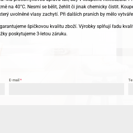
ě na 40°C. Nesmí se bělit, žehlit či jinak chemicky čistit. Kou
 který uvolněné vlasy zachytí. Při dalších praních by mělo vytvář
garantujeme špičkovou kvalitu zboží. Výrobky splňují řadu kvalit
žky poskytujeme 3-letou záruku.
E-mail
*
Te