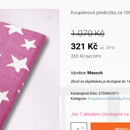
Koupelnová předložka ze 100
1.070
Kč
Original
Current
321
Kč
vč. DPH
265
Kč
price
bez DPH
price
was:
is:
Výrobce:
Meusch
Zboží na objednávku je dostupné do 14
1.070 Kč.
321 Kč.
Katalogové číslo:
2704463311
Kategorie:
Koupelnové předložky
,
Kou
Jen 1 skladem (dostupné na
Alternative:
Meusch
PŘIDAT