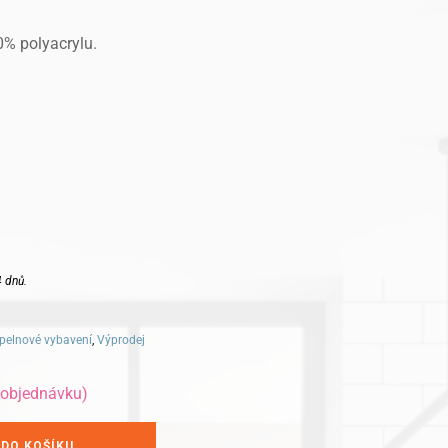
% polyacrylu.
 dnů.
pelnové vybavení
,
Výprodej
 objednávku)
 DO KOŠÍKU