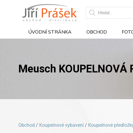
Products
search
ÚVODNÍ STRÁNKA
OBCHOD
FOT
Meusch KOUPELNOVÁ 
Obchod
/
Koupelnové vybavení
/
Koupelnové předložk