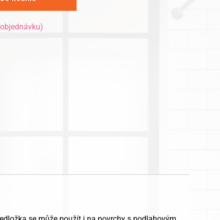
 objednávku)
ředložka se může použít i na povrchy s podlahovým