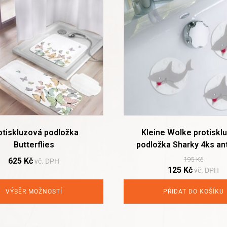
otiskluzová podložka
Kleine Wolke protiskl
Butterflies
podložka Sharky 4ks ant
625
Kč
195
Kč
vč. DPH
Original
Current
125
Kč
vč. DPH
price
price
was:
is:
VÝBĚR MOŽNOSTÍ
PŘIDAT DO KOŠÍKU
195 Kč.
125 Kč.