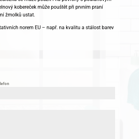
pelnový kobereček může pouštět při prvním praní
ení žmolků ustat.
ativních norem EU – např. na kvalitu a stálost barev
lefon