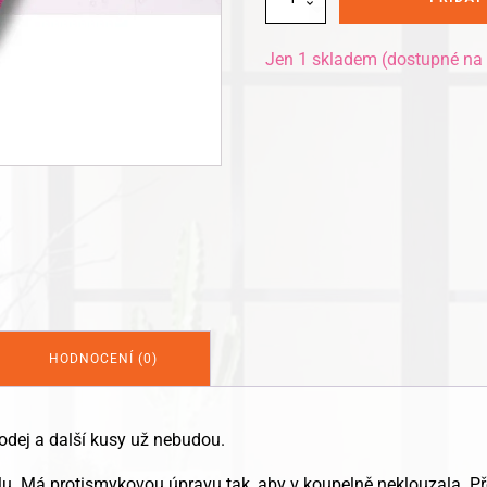
KOUPELNOVÁ
PŘEDLOŽKA
STARS
Jen 1 skladem (dostupné na
množství
HODNOCENÍ (0)
rodej a další kusy už nebudou.
u. Má protismykovou úpravu tak, aby v koupelně neklouzala. P