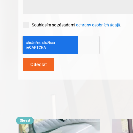
Souhlasím se zásadami
ochrany osobních údajů
.
Odeslat
Sleva!
This
product