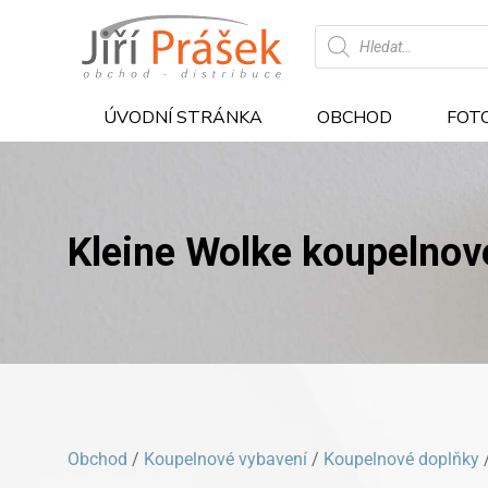
Products
search
ÚVODNÍ STRÁNKA
OBCHOD
FOT
Kleine Wolke koupelnov
Obchod
/
Koupelnové vybavení
/
Koupelnové doplňky