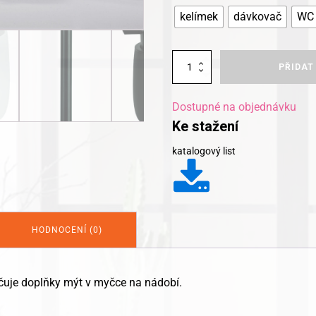
kelímek
dávkovač
WC 
Kleine
PŘIDAT
Wolke
koupelnové
doplňky
Dostupné na objednávku
Bonny
Ke stažení
množství
katalogový list
HODNOCENÍ (0)
čuje doplňky mýt v myčce na nádobí.