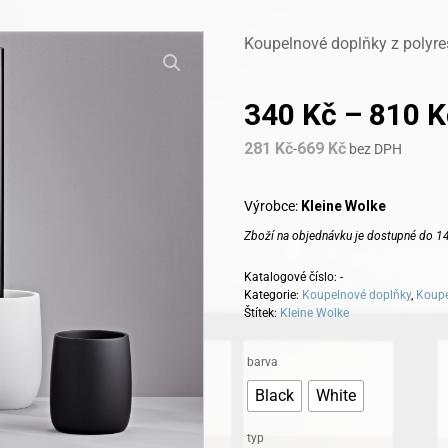
Koupelnové doplňky z polyre
340
Kč
–
810
K
281
Kč
669
Kč
-
bez DPH
Výrobce:
Kleine Wolke
Zboží na objednávku je dostupné do 14
Katalogové číslo:
-
Kategorie:
Koupelnové doplňky
,
Koupe
Štítek:
Kleine Wolke
Alternative:
barva
Black
White
typ