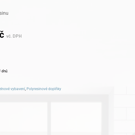
sinu
č
vč. DPH
 dnů.
lnové vybavení
,
Polyresinové doplňky