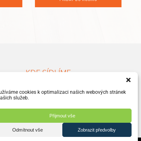
195 Kč.
125 Kč.
KDE SÍDLÍME
Havlíčkova 46, 533 03 Dašice
užíváme cookies k optimalizaci našich webových stránek
+420 466 951 103
ašich služeb.
info@jiriprasek.cz
Přijmout vše
Odmítnout vše
Zobrazit předvolby