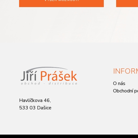
160 Kč.
99 Kč.
INFOR
O nás
Obchodní p
Havlíčkova 46,
533 03 Dašice