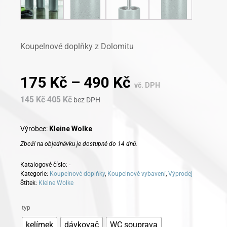
Koupelnové doplňky z Dolomitu
175
Kč
–
490
Kč
vč. DPH
145
Kč
405
Kč
-
bez DPH
Výrobce:
Kleine Wolke
Zboží na objednávku je dostupné do 14 dnů.
Katalogové číslo:
-
Kategorie:
Koupelnové doplňky
,
Koupelnové vybavení
,
Výprodej
Štítek:
Kleine Wolke
Alternative:
typ
kelímek
dávkovač
WC souprava