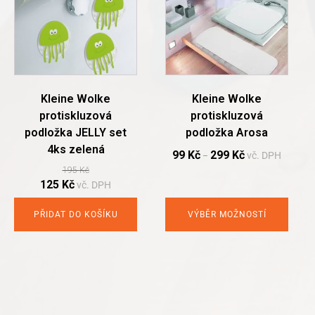
multiple
variants.
The
options
may
be
chosen
Kleine Wolke
Kleine Wolke
on
protiskluzová
protiskluzová
the
podložka JELLY set
podložka Arosa
product
4ks zelená
page
99
Kč
299
Kč
vč. DPH
–
195
Kč
Original
Current
125
Kč
vč. DPH
price
price
was:
is:
PŘIDAT DO KOŠÍKU
VÝBĚR MOŽNOSTÍ
195 Kč.
125 Kč.