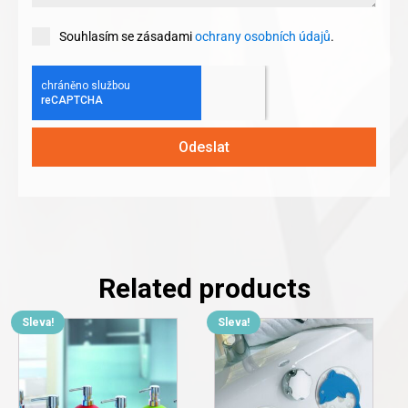
Souhlasím se zásadami
ochrany osobních údajů
.
Odeslat
Related products
Sleva!
Sleva!
This
product
has
multiple
variants.