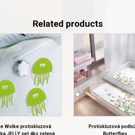
Related products
This
product
has
multiple
variants.
The
options
may
be
chosen
on
the
product
page
ne Wolke protiskluzová
Protiskluzová podlo
ka JELLY set 4ks zelená
Butterflies