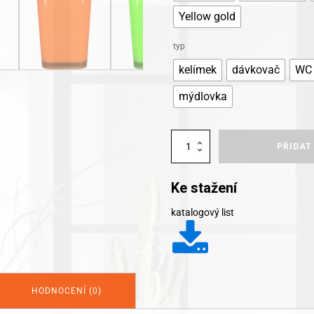
Yellow gold
typ
kelímek
dávkovač
WC 
mýdlovka
Kleine
PŘIDAT
Wolke
koupelnové
doplňky
Ke stažení
Easy
množství
katalogový list
HODNOCENÍ (0)