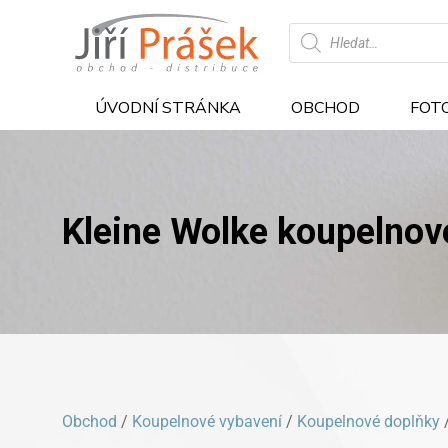
Products
search
ÚVODNÍ STRÁNKA
OBCHOD
FOT
Kleine Wolke koupelnov
Obchod
/
Koupelnové vybavení
/
Koupelnové doplňky