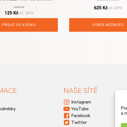
195
Kč
625
Kč
vč. DPH
Original
Current
125
Kč
vč. DPH
price
price
was:
is:
PŘIDAT DO KOŠÍKU
VÝBĚR MOŽNOSTÍ
195 Kč.
125 Kč.
MACE
NAŠE SÍTĚ
Instagram
Po
odmínky
YouTube
a n
Facebook
Twitter