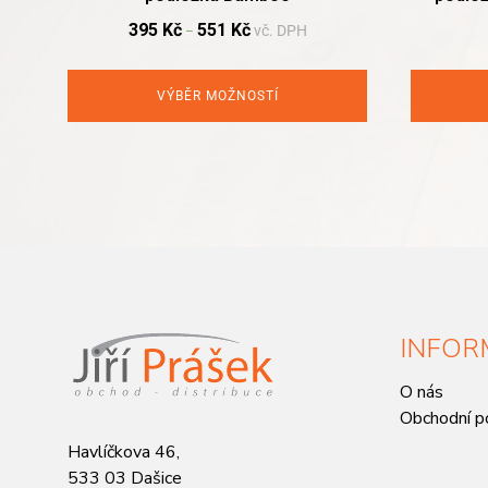
395
Kč
551
Kč
vč. DPH
–
VÝBĚR MOŽNOSTÍ
INFOR
O nás
Obchodní p
Havlíčkova 46,
533 03 Dašice