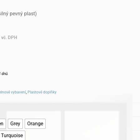
ilný pevný plast)
vč. DPH
 dnů.
lnové vybavení
,
Plastové doplňky
en
Grey
Orange
Turquoise