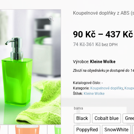
Koupelnové doplňky z ABS (s
90
Kč
–
437
Kč
74
Kč
361
Kč
-
bez DPH
Výrobce:
Kleine Wolke
Zboží na objednávku je dostupné do 14
Katalogové číslo:
-
Kategorie:
Koupelnové doplňky
,
Koupe
Štítek:
Kleine Wolke
Alternative:
barva
Black
Cobalt blue
Gre
PoppyRed
SnowWhite