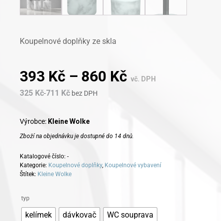
Koupelnové doplňky ze skla
393
Kč
–
860
Kč
vč. DPH
325
Kč
711
Kč
-
bez DPH
Výrobce:
Kleine Wolke
Zboží na objednávku je dostupné do 14 dnů.
Katalogové číslo:
-
Kategorie:
Koupelnové doplňky
,
Koupelnové vybavení
Štítek:
Kleine Wolke
Alternative:
typ
kelímek
dávkovač
WC souprava