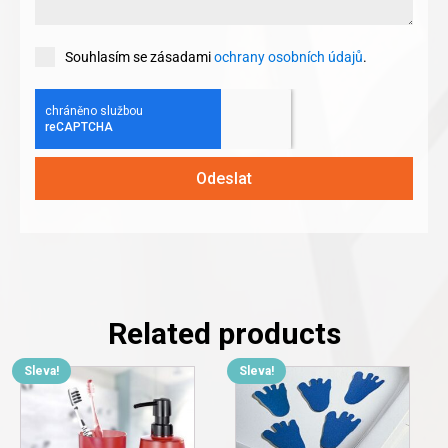
Souhlasím se zásadami
ochrany osobních údajů
.
Odeslat
Related products
Sleva!
Sleva!
This
product
has
multiple