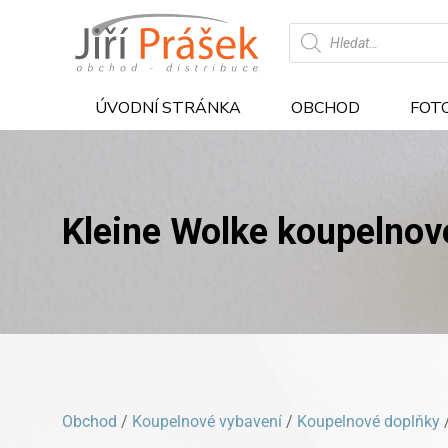
Products
search
ÚVODNÍ STRÁNKA
OBCHOD
FOT
Kleine Wolke koupelno
Obchod
/
Koupelnové vybavení
/
Koupelnové doplňky