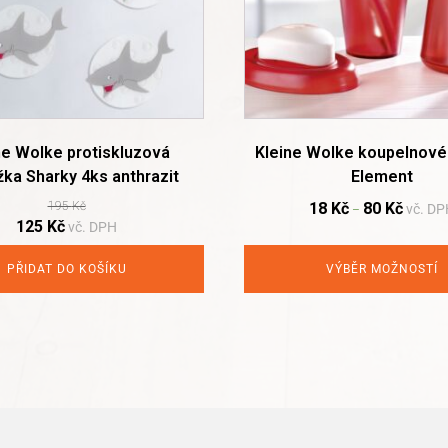
may
be
chosen
on
the
product
page
ne Wolke protiskluzová
Kleine Wolke koupelnové
žka Sharky 4ks anthrazit
Element
195
Kč
18
Kč
80
Kč
vč. DP
–
Original
Current
125
Kč
vč. DPH
price
price
was:
is:
PŘIDAT DO KOŠÍKU
VÝBĚR MOŽNOSTÍ
195 Kč.
125 Kč.