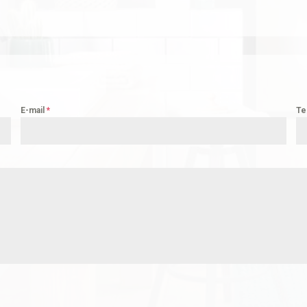
E-mail
*
Te