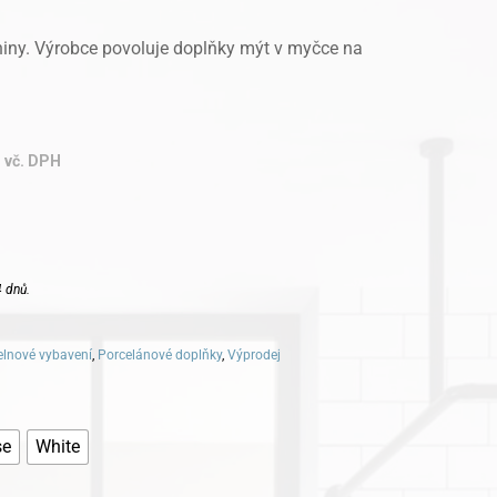
iny. Výrobce povoluje doplňky mýt v myčce na
vč. DPH
 dnů.
lnové vybavení
,
Porcelánové doplňky
,
Výprodej
se
White