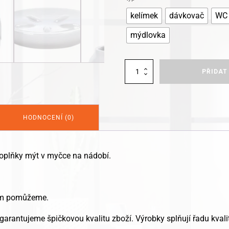
kelímek
dávkovač
WC 
mýdlovka
Kleine
PŘIDAT
Wolke
koupelnové
doplňky
SONIC
množství
HODNOCENÍ (0)
oplňky mýt v myčce na nádobí.
Vám pomůžeme.
garantujeme špičkovou kvalitu zboží. Výrobky splňují řadu kvalit