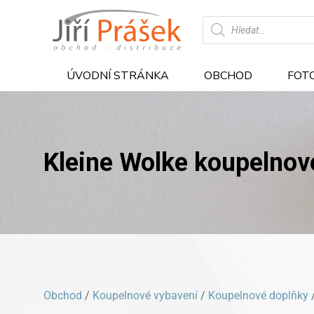
Products
search
ÚVODNÍ STRÁNKA
OBCHOD
FOT
Kleine Wolke koupelnov
Obchod
/
Koupelnové vybavení
/
Koupelnové doplňky
/