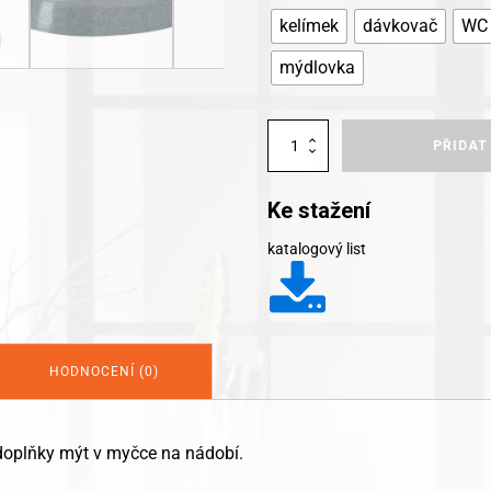
kelímek
dávkovač
WC 
mýdlovka
Kleine
PŘIDAT
Wolke
koupelnové
doplňky
Ke stažení
Stones
množství
katalogový list
HODNOCENÍ (0)
doplňky mýt v myčce na nádobí.