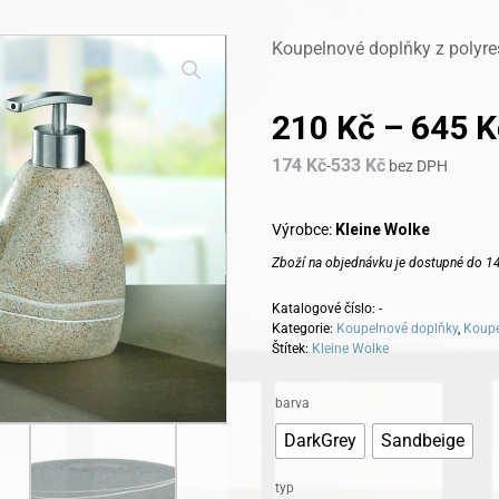
Koupelnové doplňky z polyre
210
Kč
–
645
K
174
Kč
533
Kč
-
bez DPH
Výrobce:
Kleine Wolke
Zboží na objednávku je dostupné do 14
Katalogové číslo:
-
Kategorie:
Koupelnové doplňky
,
Koupe
Štítek:
Kleine Wolke
Alternative:
barva
DarkGrey
Sandbeige
typ