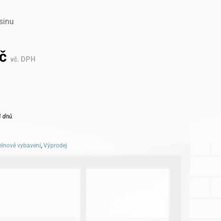
sinu
č
vč. DPH
 dnů.
lnové vybavení
,
Výprodej