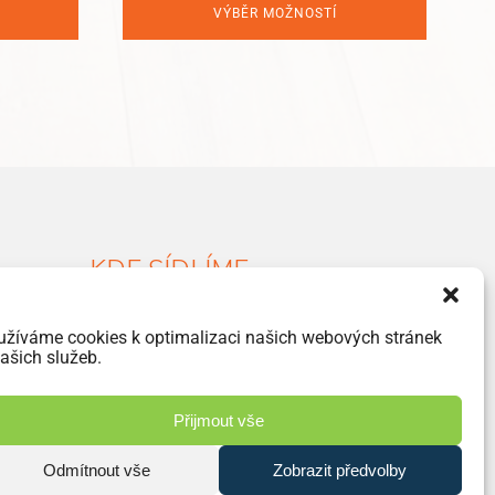
was:
is:
VÝBĚR MOŽNOSTÍ
160 Kč.
99 Kč.
KDE SÍDLÍME
Havlíčkova 46, 533 03 Dašice
užíváme cookies k optimalizaci našich webových stránek
+420 466 951 103
ašich služeb.
info@jiriprasek.cz
Přijmout vše
Odmítnout vše
Zobrazit předvolby