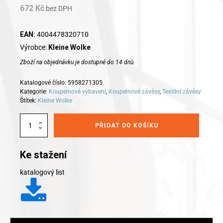
672
Kč
price
bez DPH
price
was:
is:
EAN:
4004478320710
Výrobce:
Kleine Wolke
855 Kč.
813 Kč.
Zboží na objednávku je dostupné do 14 dnů.
Katalogové číslo:
5958271305
Kategorie:
Koupelnové vybavení
,
Koupelnové závěsy
,
Textilní závěsy
Štítek:
Kleine Wolke
Alternative:
Kleine
PŘIDAT DO KOŠÍKU
Wolke
koupelnový
závěs
Ke stažení
George
180x200cm
katalogový list
šedohnědá
množství