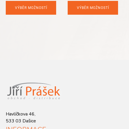
was:
is:
VÝBĚR MOŽNOSTÍ
VÝBĚR MOŽNOSTÍ
225 Kč.
150 Kč.
Havlíčkova 46,
533 03 Dašice