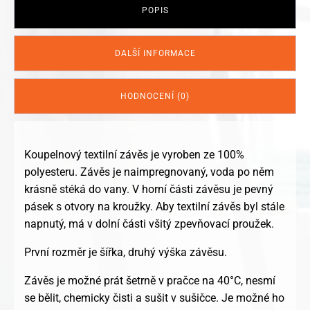
POPIS
DALŠÍ INFORMACE
HODNOCENÍ (0)
Koupelnový textilní závěs je vyroben ze 100%
polyesteru. Závěs je naimpregnovaný, voda po něm
krásně stéká do vany. V horní části závěsu je pevný
pásek s otvory na kroužky. Aby textilní závěs byl stále
napnutý, má v dolní části všitý zpevňovací proužek.
První rozměr je šířka, druhý výška závěsu.
Závěs je možné prát šetrně v pračce na 40°C, nesmí
se bělit, chemicky čisti a sušit v sušičce. Je možné ho