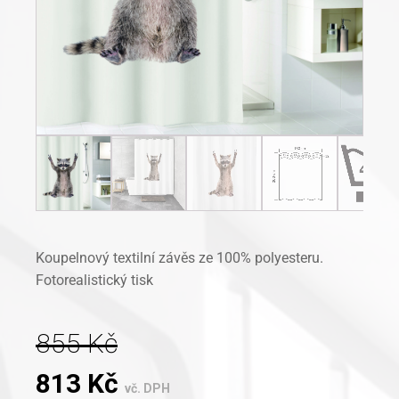
Koupelnový textilní závěs ze 100% polyesteru.
Fotorealistický tisk
855
Kč
Original
Current
813
Kč
vč. DPH