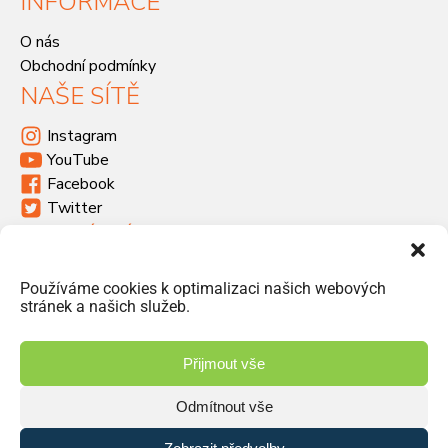
INFORMACE
O nás
Obchodní podmínky
NAŠE SÍTĚ
Instagram
YouTube
Facebook
Twitter
KDE SÍDLÍME
Havlíčkova 46, 533 03 Dašice
Používáme cookies k optimalizaci našich webových
+420 466 951 103
stránek a našich služeb.
info@jiriprasek.cz
Přijmout vše
Odmítnout vše
© 2026 Jiří Prášek – obchod, distribuce | Vyrobilo studio