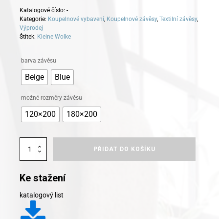
Katalogové číslo:
-
Kategorie:
Koupelnové vybavení
,
Koupelnové závěsy
,
Textilní závěsy
,
Výprodej
Štítek:
Kleine Wolke
Alternative:
barva závěsu
Beige
Blue
možné rozměry závěsu
120×200
180×200
Kleine
PŘIDAT DO KOŠÍKU
Wolke
koupelnový
závěs
Ke stažení
Miami
množství
katalogový list