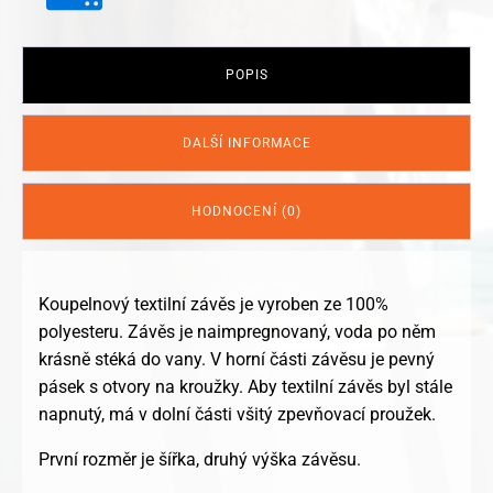
POPIS
DALŠÍ INFORMACE
HODNOCENÍ (0)
Koupelnový textilní závěs je vyroben ze 100%
polyesteru. Závěs je naimpregnovaný, voda po něm
krásně stéká do vany. V horní části závěsu je pevný
pásek s otvory na kroužky. Aby textilní závěs byl stále
napnutý, má v dolní části všitý zpevňovací proužek.
První rozměr je šířka, druhý výška závěsu.