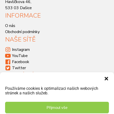
Havlíčkova 46,
533 03 Dašice
INFORMACE
O nás
Obchodní podmínky
NAŠE SÍTĚ
Instagram
YouTube
Facebook
Twitter
KDE SÍDLÍME
Havlíčkova 46, 533 03 Dašice
Používáme cookies k optimalizaci našich webových
+420 466 951 103
stránek a našich služeb.
info@jiriprasek.cz
Přijmout vše