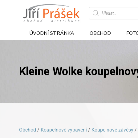
Products
search
ÚVODNÍ STRÁNKA
OBCHOD
FOT
Kleine Wolke koupelnov
Obchod
/
Koupelnové vybavení
/
Koupelnové závěsy
/