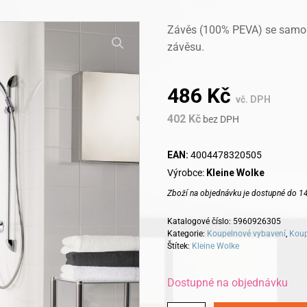
Závěs (100% PEVA) se samol
závěsu.
486
Kč
vč. DPH
402
Kč
bez DPH
EAN:
4004478320505
Výrobce:
Kleine Wolke
Zboží na objednávku je dostupné do 14
Katalogové číslo:
5960926305
Kategorie:
Koupelnové vybavení
,
Koup
Štítek:
Kleine Wolke
Dostupné na objednávku