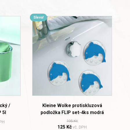
Sleva!
cký /
Kleine Wolke protiskluzová
 5l
podložka FLIP set-4ks modrá
195
Kč
DPH
Original
Current
125
Kč
vč. DPH