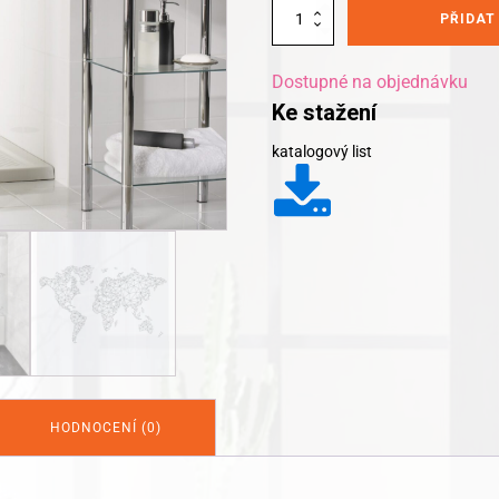
Alternative:
Kleine
PŘIDAT
Wolke
koupelnový
závěs
Dostupné na objednávku
Reiselust
Ke stažení
180x200cm
množství
katalogový list
HODNOCENÍ (0)