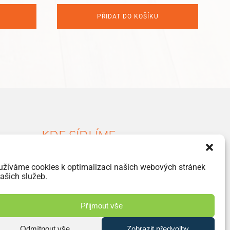
price
price
was:
is:
PŘIDAT DO KOŠÍKU
195 Kč.
125 Kč.
KDE SÍDLÍME
Havlíčkova 46, 533 03 Dašice
užíváme cookies k optimalizaci našich webových stránek
+420 466 951 103
ašich služeb.
info@jiriprasek.cz
Přijmout vše
Odmítnout vše
Zobrazit předvolby