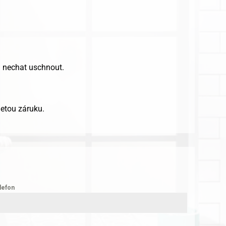
 a nechat uschnout.
letou záruku.
lefon