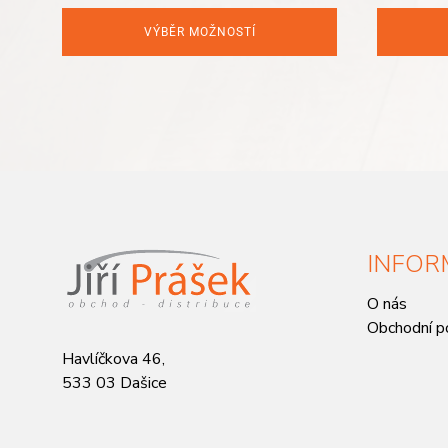
VÝBĚR MOŽNOSTÍ
INFOR
O nás
Obchodní p
Havlíčkova 46,
533 03 Dašice