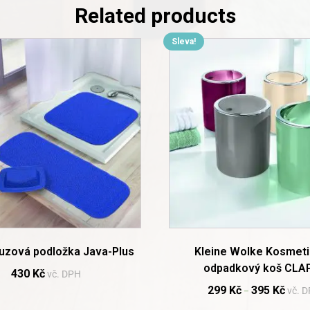
Related products
Sleva!
This
product
has
multiple
variants.
The
options
may
be
chosen
on
the
product
page
luzová podložka Java-Plus
Kleine Wolke Kosmeti
odpadkový koš CLAP
430
Kč
vč. DPH
299
Kč
395
Kč
vč. 
–