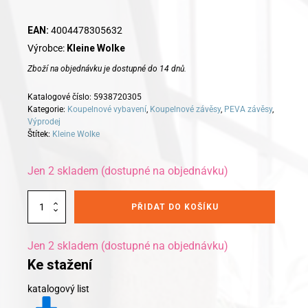
price
price
was:
is:
EAN:
4004478305632
Výrobce:
Kleine Wolke
441 Kč.
345 Kč.
Zboží na objednávku je dostupné do 14 dnů.
Katalogové číslo:
5938720305
Kategorie:
Koupelnové vybavení
,
Koupelnové závěsy
,
PEVA závěsy
,
Výprodej
Štítek:
Kleine Wolke
Jen 2 skladem (dostupné na objednávku)
Alternative:
Kleine
PŘIDAT DO KOŠÍKU
Wolke
koupelnový
závěs
Jen 2 skladem (dostupné na objednávku)
Shell
Ke stažení
180x200cm
modrá
katalogový list
množství