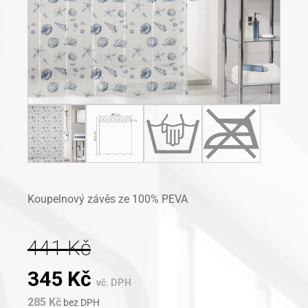
Koupelnový závěs ze 100% PEVA
441
Kč
Original
Current
345
Kč
vč. DPH
285
Kč
bez DPH