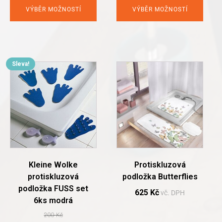
299 Kč.
195 Kč.
was:
is:
VÝBĚR MOŽNOSTÍ
VÝBĚR MOŽNOSTÍ
225 Kč.
150 Kč.
Sleva!
This
product
has
multiple
variants.
The
options
may
be
chosen
Kleine Wolke
Protiskluzová
on
protiskluzová
podložka Butterflies
the
podložka FUSS set
product
625
Kč
vč. DPH
6ks modrá
page
200
Kč