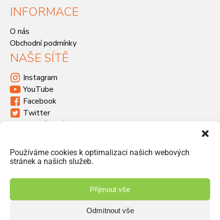
INFORMACE
O nás
Obchodní podmínky
NAŠE SÍTĚ
Instagram
YouTube
Facebook
Twitter
KDE SÍDLÍME
Havlíčkova 46, 533 03 Dašice
Používáme cookies k optimalizaci našich webových
+420 466 951 103
stránek a našich služeb.
info@jiriprasek.cz
Přijmout vše
Odmítnout vše