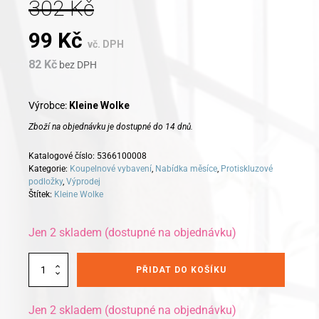
302
Kč
Original
Current
99
Kč
vč. DPH
82
Kč
price
bez DPH
price
was:
is:
Výrobce:
Kleine Wolke
Zboží na objednávku je dostupné do 14 dnů.
302 Kč.
99 Kč.
Katalogové číslo:
5366100008
Kategorie:
Koupelnové vybavení
,
Nabídka měsíce
,
Protiskluzové
podložky
,
Výprodej
Štítek:
Kleine Wolke
Jen 2 skladem (dostupné na objednávku)
Alternative:
Kleine
PŘIDAT DO KOŠÍKU
Wolke
protiskluzový
polštářek
Jen 2 skladem (dostupné na objednávku)
Pillow