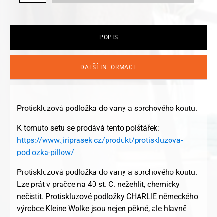
Protiskluzová
podložka
Charlie
množství
POPIS
DALŠÍ INFORMACE
Protiskluzová podložka do vany a sprchového koutu.
K tomuto setu se prodává tento polštářek:
https://www.jiriprasek.cz/produkt/protiskluzova-
podlozka-pillow/
Protiskluzová podložka do vany a sprchového koutu.
Lze prát v pračce na 40 st. C. nežehlit, chemicky
nečistit. Protiskluzové podložky CHARLIE německého
výrobce Kleine Wolke jsou nejen pěkné, ale hlavně