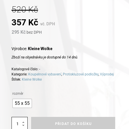
520
Kč
Original
Current
357
Kč
vč. DPH
295
Kč
price
bez DPH
price
was:
is:
Výrobce:
Kleine Wolke
Zboží na objednávku je dostupné do 14 dnů.
520 Kč.
357 Kč.
Katalogové číslo:
-
Kategorie:
Koupelnové vybavení
,
Protiskluzové podložky
,
Výprodej
Štítek:
Kleine Wolke
Alternative:
rozměr
55 x 55
Kleine
PŘIDAT DO KOŠÍKU
Wolke