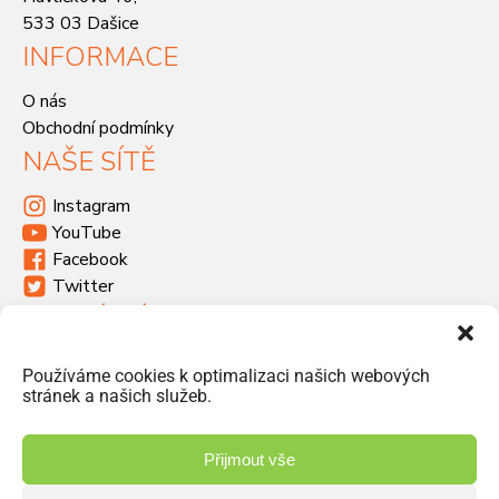
533 03 Dašice
INFORMACE
O nás
Obchodní podmínky
NAŠE SÍTĚ
Instagram
YouTube
Facebook
Twitter
KDE SÍDLÍME
Havlíčkova 46, 533 03 Dašice
Používáme cookies k optimalizaci našich webových
+420 466 951 103
stránek a našich služeb.
info@jiriprasek.cz
Přijmout vše