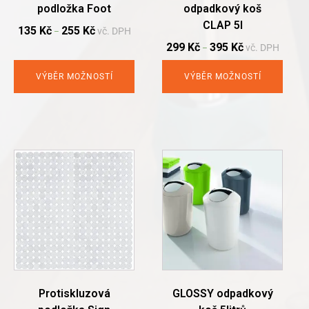
podložka Foot
odpadkový koš
product
product
CLAP 5l
page
page
135
Kč
255
Kč
vč. DPH
–
299
Kč
395
Kč
vč. DPH
–
VÝBĚR MOŽNOSTÍ
VÝBĚR MOŽNOSTÍ
This
This
product
product
has
has
multiple
multiple
variants.
variants.
The
The
options
options
may
may
be
be
chosen
chosen
Protiskluzová
GLOSSY odpadkový
on
on