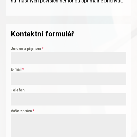
na mastných površích nemohou optimálně přichytit.
Kontaktní formulář
Jméno a příjmení
*
E-mail
*
Telefon
Vaše zpráva
*