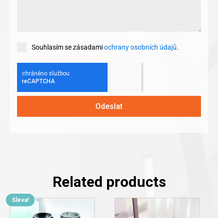
Souhlasím se zásadami
ochrany osobních údajů
.
Odeslat
Related products
Sleva!
This
This
product
product