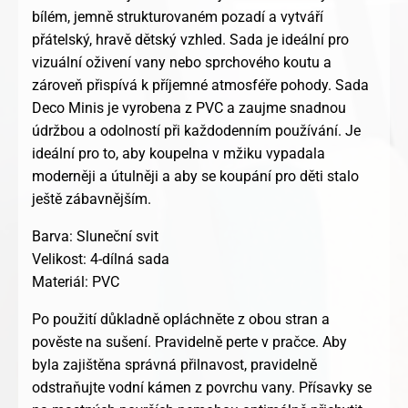
bílém, jemně strukturovaném pozadí a vytváří
přátelský, hravě dětský vzhled. Sada je ideální pro
vizuální oživení vany nebo sprchového koutu a
zároveň přispívá k příjemné atmosféře pohody. Sada
Deco Minis je vyrobena z PVC a zaujme snadnou
údržbou a odolností při každodenním používání. Je
ideální pro to, aby koupelna v mžiku vypadala
moderněji a útulněji a aby se koupání pro děti stalo
ještě zábavnějším.
Barva: Sluneční svit
Velikost: 4-dílná sada
Materiál: PVC
Po použití důkladně opláchněte z obou stran a
pověste na sušení. Pravidelně perte v pračce. Aby
byla zajištěna správná přilnavost, pravidelně
odstraňujte vodní kámen z povrchu vany. Přísavky se