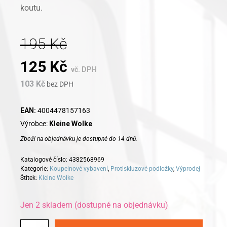
koutu.
195
Kč
Original
Current
125
Kč
vč. DPH
103
Kč
price
bez DPH
price
was:
is:
EAN:
4004478157163
Výrobce:
Kleine Wolke
195 Kč.
125 Kč.
Zboží na objednávku je dostupné do 14 dnů.
Katalogové číslo:
4382568969
Kategorie:
Koupelnové vybavení
,
Protiskluzové podložky
,
Výprodej
Štítek:
Kleine Wolke
Jen 2 skladem (dostupné na objednávku)
Alternative: