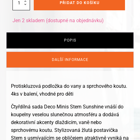
Kleine
PŘIDAT DO KOŠÍKU
Wolke
protiskluzová
podložka
Jen 2 skladem (dostupné na objednávku)
Stern
set
4ks
žlutá
POPIS
množství
DALŠÍ INFORMACE
Protiskluzová podložka do vany a sprchového koutu.
4ks v balení, vhodné pro děti
Čtyřdílná sada Deco Minis Stern Sunshine vnáší do
koupelny veselou slunečnou atmosféru a dodává
dekorativní akcenty dlaždicím, vaně nebo
sprchovému koutu. Stylizovaná žlutá postavička
Stern s usmívajícím se obličejem atraktivně vyniká na