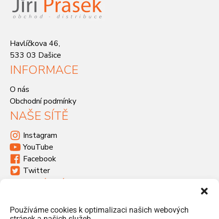
Havlíčkova 46,
533 03 Dašice
INFORMACE
O nás
Obchodní podmínky
NAŠE SÍTĚ
Instagram
YouTube
Facebook
Twitter
KDE SÍDLÍME
Havlíčkova 46, 533 03 Dašice
Používáme cookies k optimalizaci našich webových
+420 466 951 103
stránek a našich služeb.