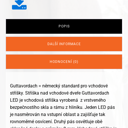
POPIS
DALŠÍ INFORMACE
HODNOCENÍ (0)
Guttavordach = německý standard pro vchodové
stříšky. Stříška nad vchodové dveře Guttavordach
LED je vchodová stříška vyrobená z vrstveného
bezpečnostího skla a rámu z hliníku. Jeden LED pás
je nasměrován na vstupní oblast a zajišťuje tak
rovnoměrné osvícení. Druhý pás osvětluje obě