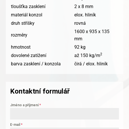
tloušťka zasklení
2 x 8 mm
materiál konzol
elox. hliník
druh stříšky
rovná
1600 x 935 x 135
rozměry
mm
hmotnost
92 kg
2
dovolené zatížení
až 150 kg/m
barva zasklení / konzola
čirá / elox. hliník
Kontaktní formulář
Jméno a příjmení
*
E-mail
*