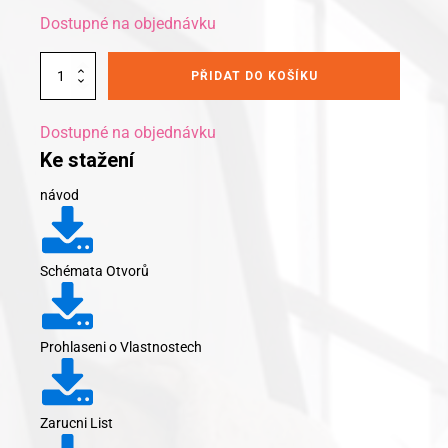
Dostupné na objednávku
Alternative:
Vchodová
PŘIDAT DO KOŠÍKU
stříška
Guttavordach
Skleněná
Dostupné na objednávku
LED-
Ke stažení
160
(7410003)
návod
množství
Schémata Otvorů
Prohlaseni o Vlastnostech
Zarucni List