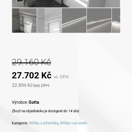
29.160
Kč
Original
Current
27.702
Kč
vč. DPH
22.894
Kč
price
bez DPH
price
was:
is:
Výrobce:
Gutta
Zboží na objednávku je dostupné do 14 dnů.
29.160 Kč.
27.702 Kč.
Kategorie:
Stříšky a přístřešky
,
Stříšky nad dveře