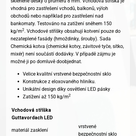
skleněné desky o průměru 8 mm. Vchodová stříška je
vhodná pro zastřešení vchodů, balkonů, výloh
obchodů nebo například pro zastřešení nad
bankomaty. Testováno na zatížení sněhem 150
2
kg/m
. Vchodové stříšky obsahují kotvení pouze do
nezateplené fasády (hmoždinky, šrouby). Sada
Chemická kotva (chemické kotvy, závitové tyče, sítko,
mixér) není součástí dodávky. V případě zájmu je
možné ji po domluvě doobjednat.
Velice kvalitní vrstvené bezpečnostní sklo
Konstrukce z eloxovaného hliníku.
Unikátní design díky osvětlení LED pásky
2
Zatížení až 150 kg/m
Vchodová stříška
Guttavordach LED
vrstvené
materiál zasklení
bezpečnostní sklo