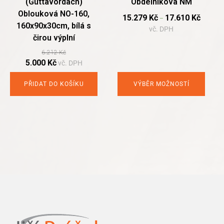
(Guttavordach)
Obdélníková NM
product
Oblouková NO-160,
page
15.279
Kč
17.610
Kč
–
160x90x30cm, bílá s
vč. DPH
čirou výplní
6.212
Kč
Original
Current
5.000
Kč
vč. DPH
price
price
was:
is:
PŘIDAT DO KOŠÍKU
VÝBĚR MOŽNOSTÍ
6.212 Kč.
5.000 Kč.