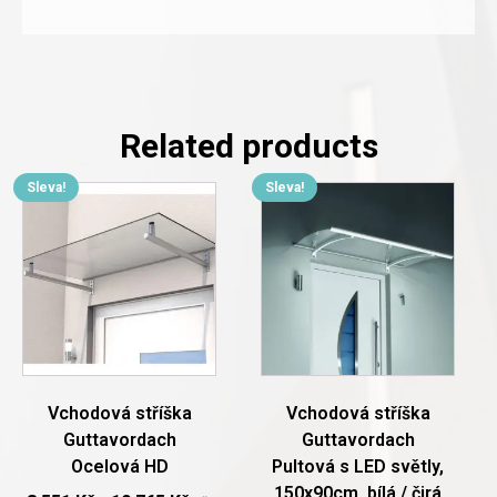
Related products
Sleva!
Sleva!
This
product
has
multiple
variants.
The
options
may
be
chosen
Vchodová stříška
Vchodová stříška
on
Guttavordach
Guttavordach
the
Ocelová HD
Pultová s LED světly,
product
150x90cm, bílá / čirá
page