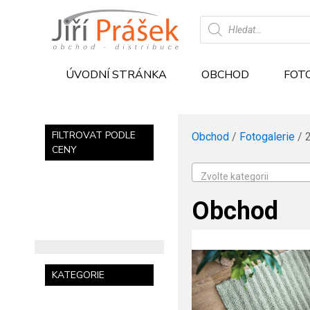
Products
search
ÚVODNÍ STRÁNKA
OBCHOD
FOT
FILTROVAT PODLE
Obchod
/
Fotogalerie
/ 
CENY
Zvolte kategorii
Obchod
KATEGORIE