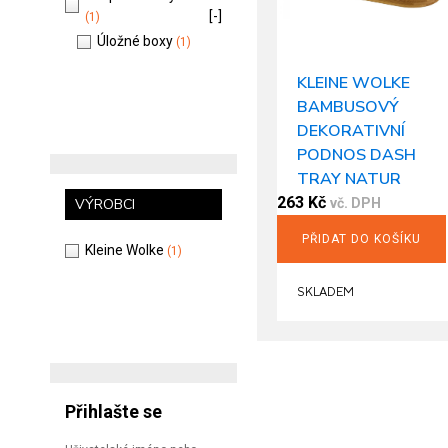
[-]
(1)
Úložné boxy
(1)
KLEINE WOLKE
BAMBUSOVÝ
DEKORATIVNÍ
PODNOS DASH
TRAY NATUR
263
Kč
VÝROBCI
vč. DPH
PŘIDAT DO KOŠÍKU
Kleine Wolke
(1)
SKLADEM
Přihlašte se