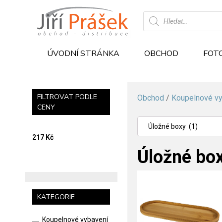
Products
search
ÚVODNÍ STRÁNKA
OBCHOD
FOT
FILTROVAT PODLE
Obchod
/
Koupelnové vy
CENY
Úložné boxy (1)
217 Kč
Úložné bo
KATEGORIE
Koupelnové vybavení