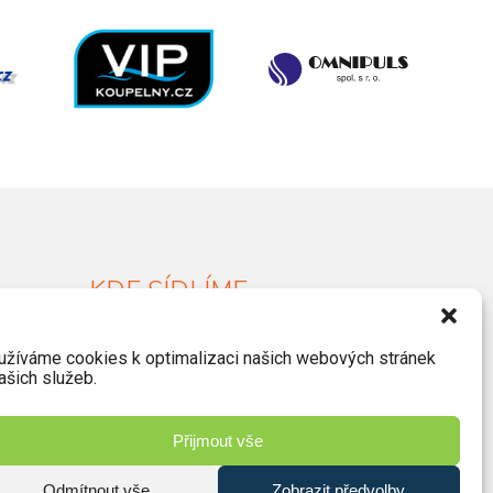
KDE SÍDLÍME
Havlíčkova 46, 533 03 Dašice
užíváme cookies k optimalizaci našich webových stránek
+420 466 951 103
ašich služeb.
info@jiriprasek.cz
Přijmout vše
Odmítnout vše
Zobrazit předvolby