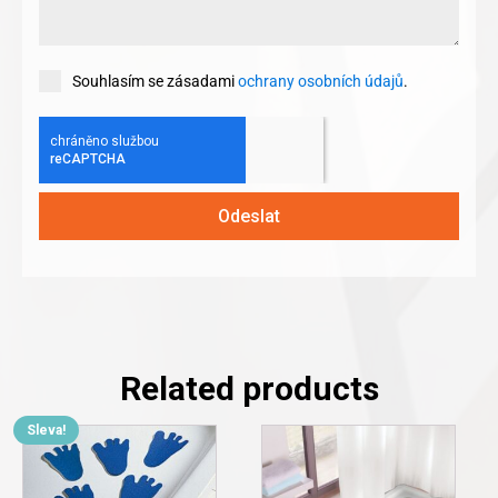
Souhlasím se zásadami
ochrany osobních údajů
.
Odeslat
Related products
Sleva!
This
product
has