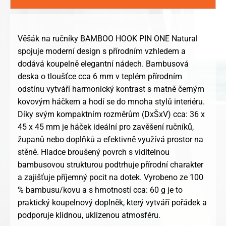
Věšák na ručníky BAMBOO HOOK PIN ONE Natural
spojuje moderní design s přírodním vzhledem a
dodává koupelně elegantní nádech. Bambusová
deska o tloušťce cca 6 mm v teplém přírodním
odstínu vytváří harmonický kontrast s matně černým
kovovým háčkem a hodí se do mnoha stylů interiéru.
Díky svým kompaktním rozměrům (DxŠxV) cca: 36 x
45 x 45 mm je háček ideální pro zavěšení ručníků,
županů nebo doplňků a efektivně využívá prostor na
stěně. Hladce broušený povrch s viditelnou
bambusovou strukturou podtrhuje přírodní charakter
a zajišťuje příjemný pocit na dotek. Vyrobeno ze 100
% bambusu/kovu a s hmotností cca: 60 g je to
praktický koupelnový doplněk, který vytváří pořádek a
podporuje klidnou, uklizenou atmosféru.