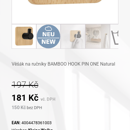
Věšák na ručníky BAMBOO HOOK PIN ONE Natural
197
Kč
Original
Current
181
Kč
vč. DPH
150
Kč
price
bez DPH
price
was:
is:
EAN:
4004478361003