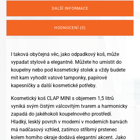
bílá
množství
DALŠÍ INFORMACE
HODNOCENÍ (0)
I taková obyčejná věc, jako odpadkový koš, může
vypadat stylově a elegantně. Můžete ho umístit do
koupelny nebo pod kosmetický stolek a vždy budete
mít kam vyhodit vatové tamponky, papírové
kapesníčky a další kosmetické potřeby.
Kosmetický koš CLAP MINI s objemem 1,5 litrů
vyniká svým čistým válcovitým tvarem a harmonicky
zapadá do jakéhokoli koupelnového prostředí.
Hladký, lesklý povrch v moderní v moderních barvách
má nadčasový vzhled, zatímco stříbrný prstenec
kolem horního okraje dodává elegantní akcent. Jako