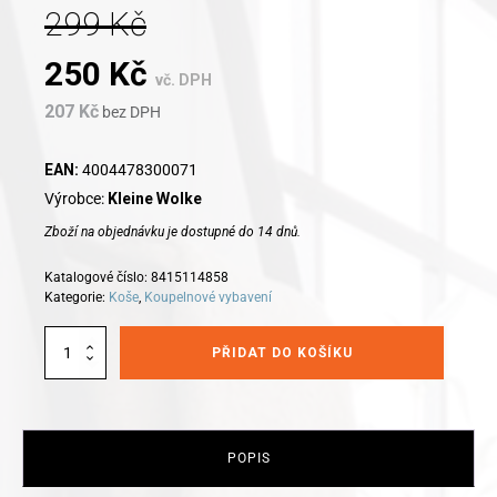
299
Kč
Original
Current
250
Kč
vč. DPH
207
Kč
price
bez DPH
price
was:
is:
EAN:
4004478300071
Výrobce:
Kleine Wolke
299 Kč.
250 Kč.
Zboží na objednávku je dostupné do 14 dnů.
Katalogové číslo:
8415114858
Kategorie:
Koše
,
Koupelnové vybavení
Alternative:
Kleine
PŘIDAT DO KOŠÍKU
Wolke
Odpadkový
kosmetický
koš
CLAP
POPIS
MINI
1,5l