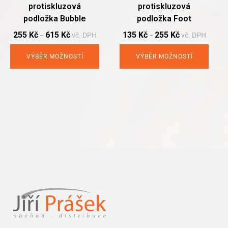
protiskluzová
protiskluzová
the
the
podložka Bubble
podložka Foot
product
product
page
page
255
Kč
615
Kč
135
Kč
255
Kč
vč. DPH
vč. DPH
–
–
VÝBĚR MOŽNOSTÍ
VÝBĚR MOŽNOSTÍ