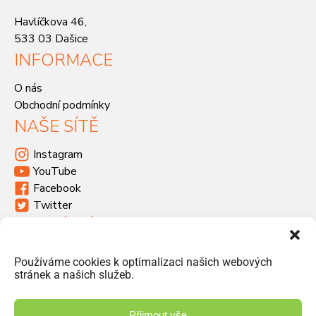
Havlíčkova 46,
533 03 Dašice
INFORMACE
O nás
Obchodní podmínky
NAŠE SÍTĚ
Instagram
YouTube
Facebook
Twitter
KDE SÍDLÍME
Havlíčkova 46, 533 03 Dašice
Používáme cookies k optimalizaci našich webových
+420 466 951 103
stránek a našich služeb.
info@jiriprasek.cz
Přijmout vše