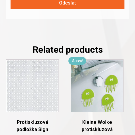
Odeslat
Related products
Sleva!
This
product
has
multiple
variants.
The
options
may
be
chosen
Protiskluzová
Kleine Wolke
on
podložka Sign
protiskluzová
the