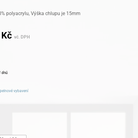
0% polyacrylu, Výška chlupu je 15mm
8
Kč
vč. DPH
 dnů.
pelnové vybavení