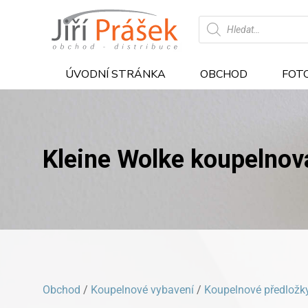
Products
search
ÚVODNÍ STRÁNKA
OBCHOD
FOT
Kleine Wolke koupelnová
Obchod
/
Koupelnové vybavení
/
Koupelnové předložk