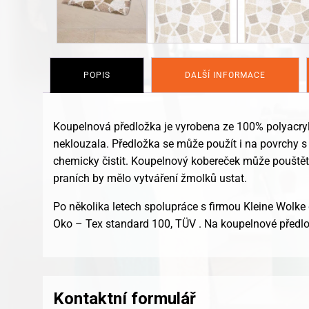
POPIS
DALŠÍ INFORMACE
Koupelnová předložka je vyrobena ze 100% polyacryl
neklouzala. Předložka se může použít i na povrchy s
chemicky čistit. Koupelnový kobereček může pouštět př
praních by mělo vytváření žmolků ustat.
Po několika letech spolupráce s firmou Kleine Wolke 
Oko – Tex standard 100, TÜV . Na koupelnové předlo
Kontaktní formulář