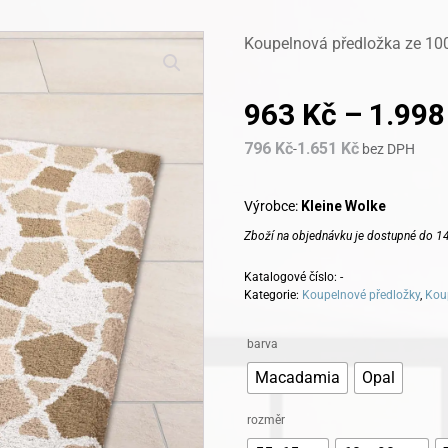
Koupelnová předložka ze 10
963
Kč
–
1.99
796
Kč
1.651
Kč
-
bez DPH
Výrobce:
Kleine Wolke
Zboží na objednávku je dostupné do 14
Katalogové číslo:
-
Kategorie:
Koupelnové předložky
,
Kou
Alternative:
barva
Macadamia
Opal
rozměr