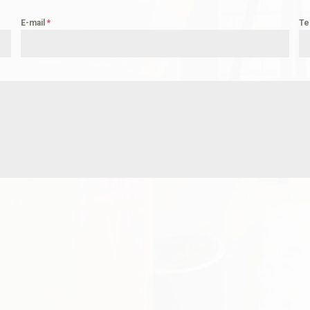
E-mail
*
Te