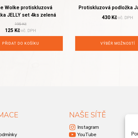
ne Wolke protiskluzová
Protiskluzová podložka J
ka JELLY set 4ks zelená
430
Kč
vč. DPH
195
Kč
Original
Current
125
Kč
vč. DPH
price
price
was:
is:
PŘIDAT DO KOŠÍKU
VÝBĚR MOŽNOSTÍ
195 Kč.
125 Kč.
MACE
NAŠE SÍTĚ
Instagram
Po
odmínky
YouTube