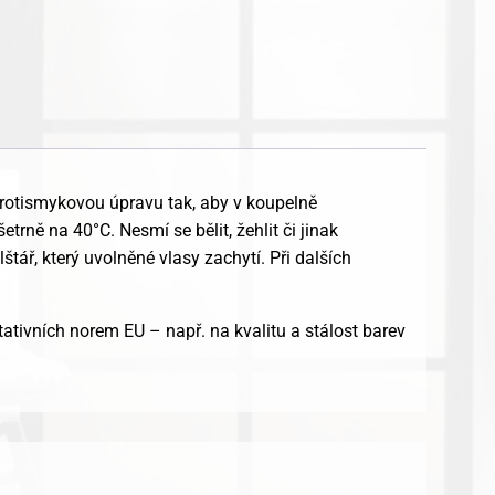
rotismykovou úpravu tak, aby v koupelně
ně na 40°C. Nesmí se bělit, žehlit či jinak
tář, který uvolněné vlasy zachytí. Při dalších
ativních norem EU – např. na kvalitu a stálost barev