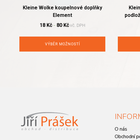
Kleine Wolke koupelnové doplňky
Klei
Element
podlož
18
Kč
80
Kč
vč. DPH
–
VÝBĚR MOŽNOSTÍ
INFOR
O nás
Obchodní p