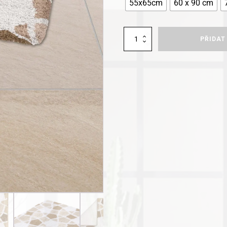
55x65cm
60 x 90 cm
Kleine
PŘIDAT
Wolke
koupelnová
předložka
Sintra
množství