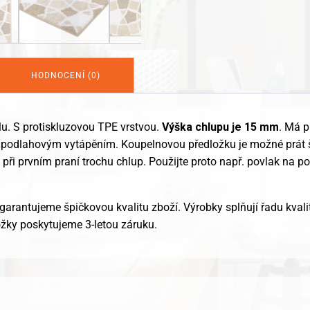
HODNOCENÍ (0)
u. S protiskluzovou TPE vrstvou.
Výška chlupu je 15
mm
. Má p
 podlahovým vytápěním. Koupelnovou předložku je možné prát šetr
i prvním praní trochu chlup. Použijte proto např. povlak na polš
garantujeme špičkovou kvalitu zboží. Výrobky splňují řadu kvalit
žky poskytujeme 3-letou záruku.