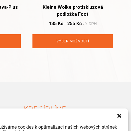
ava-Plus
Kleine Wolke protiskluzová
podložka Foot
135
Kč
255
Kč
vč. DPH
–
VÝBĚR MOŽNOSTÍ
KDE SÍDLÍME
Havlíčkova 46, 533 03 Dašice
užíváme cookies k optimalizaci našich webových stránek
+420 466 951 103