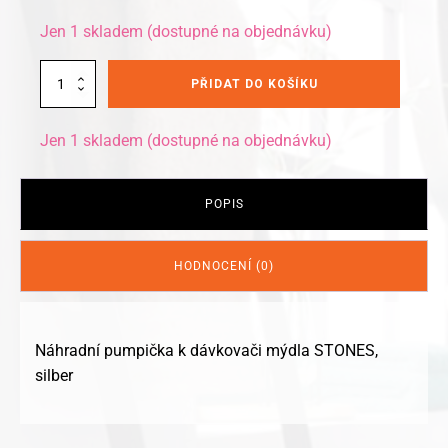
Jen 1 skladem (dostupné na objednávku)
Alternative:
Kleine
PŘIDAT DO KOŠÍKU
Wolke
náhradní
pumpička
Jen 1 skladem (dostupné na objednávku)
Stones
množství
POPIS
HODNOCENÍ (0)
Náhradní pumpička k dávkovači mýdla STONES,
silber