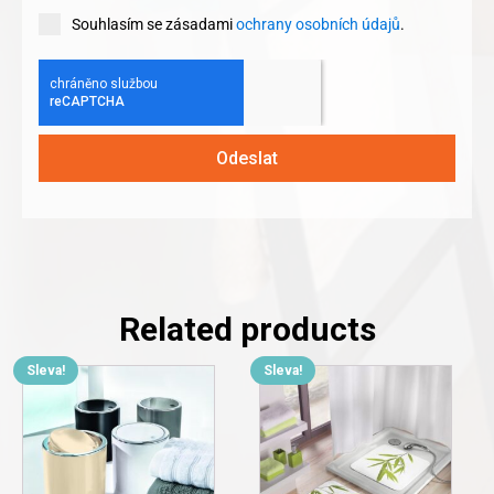
Souhlasím se zásadami
ochrany osobních údajů
.
Odeslat
Related products
Sleva!
Sleva!
This
This
product
product
has
has
multiple
multiple
variants.
variants.
The
The