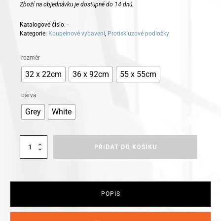
Zboží na objednávku je dostupné do 14 dnů.
Katalogové číslo:
-
Kategorie:
Koupelnové vybavení
,
Protiskluzové podložky
Alternative:
rozměr
32 x 22cm
36 x 92cm
55 x 55cm
barva
Grey
White
Kleine
PŘIDAT DO KOŠÍKU
Wolke
protiskluzová
podložka
Vision
množství
POPIS