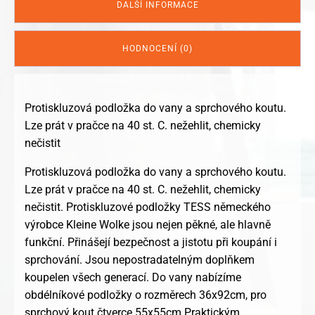
DALŠÍ INFORMACE
HODNOCENÍ (0)
Protiskluzová podložka do vany a sprchového koutu.
Lze prát v pračce na 40 st. C. nežehlit, chemicky
nečistit
Protiskluzová podložka do vany a sprchového koutu.
Lze prát v pračce na 40 st. C. nežehlit, chemicky
nečistit. Protiskluzové podložky TESS německého
výrobce Kleine Wolke jsou nejen pěkné, ale hlavně
funkční. Přinášejí bezpečnost a jistotu při koupání i
sprchování. Jsou nepostradatelným doplňkem
koupelen všech generací. Do vany nabízíme
obdélníkové podložky o rozměrech 36x92cm, pro
sprchový kout čtverce 55x55cm.Praktickým