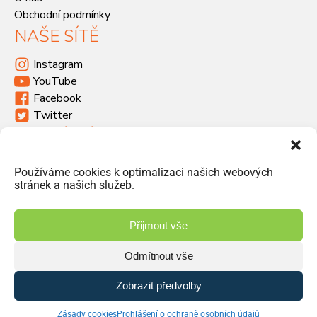
Obchodní podmínky
NAŠE SÍTĚ
Instagram
YouTube
Facebook
Twitter
KDE SÍDLÍME
Havlíčkova 46, 533 03 Dašice
Používáme cookies k optimalizaci našich webových
+420 466 951 103
stránek a našich služeb.
info@jiriprasek.cz
Přijmout vše
Odmítnout vše
© 2026 Jiří Prášek – obchod, distribuce | Vyrobilo studio
Zobrazit předvolby
Zásady ochrany osobních údajů
Zásady cookies
Prohlášení o ochraně osobních údajů