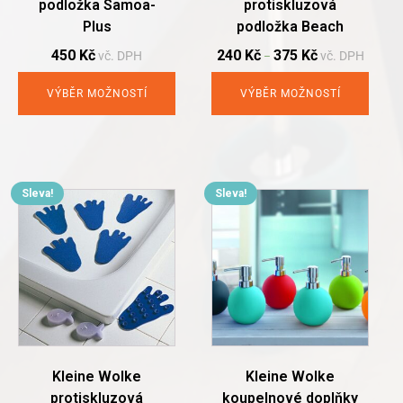
podložka Samoa-
protiskluzová
the
the
Plus
podložka Beach
product
product
page
page
450
Kč
240
Kč
375
Kč
vč. DPH
vč. DPH
–
VÝBĚR MOŽNOSTÍ
VÝBĚR MOŽNOSTÍ
Sleva!
Sleva!
This
product
has
multiple
variants.
The
options
may
be
chosen
Kleine Wolke
Kleine Wolke
on
protiskluzová
koupelnové doplňky