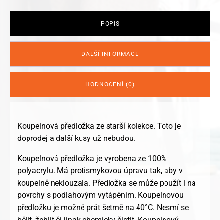
množství
POPIS
DALŠÍ INFORMACE
HODNOCENÍ (0)
Koupelnová předložka ze starší kolekce. Toto je
doprodej a další kusy už nebudou.
Koupelnová předložka je vyrobena ze 100%
polyacrylu. Má protismykovou úpravu tak, aby v
koupelně neklouzala. Předložka se může použít i na
povrchy s podlahovým vytápěním. Koupelnovou
předložku je možné prát šetrně na 40°C. Nesmí se
bělit, žehlit či jinak chemicky čistit. Koupelnový