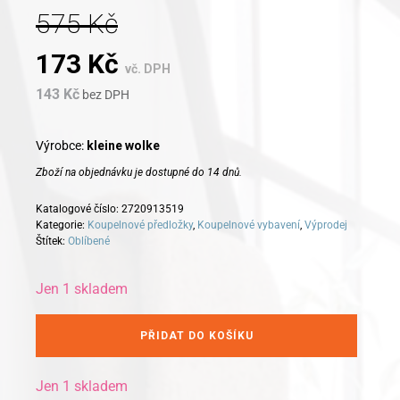
575
Kč
Original
Current
173
Kč
vč. DPH
143
Kč
price
bez DPH
price
was:
is:
Výrobce:
kleine wolke
Zboží na objednávku je dostupné do 14 dnů.
575 Kč.
173 Kč.
Katalogové číslo:
2720913519
Kategorie:
Koupelnové předložky
,
Koupelnové vybavení
,
Výprodej
Štítek:
Oblíbené
Jen 1 skladem
Alternative:
Kleine
PŘIDAT DO KOŠÍKU
Wolke
KOUPELNOVÁ
PŘEDLOŽKA
Jen 1 skladem
CARAT