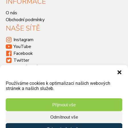
INFORMACE
O nás
Obchodní podmínky
NAŠE SÍTĚ
Instagram
YouTube
Facebook
Twitter
KDE SÍDLÍME
Havlíčkova 46, 533 03 Dašice
Používáme cookies k optimalizaci našich webových
+420 466 951 103
stránek a našich služeb.
info@jiriprasek.cz
Přijmout vše
Odmítnout vše
© 2026 Jiří Prášek – obchod, distribuce | Vyrobilo studio