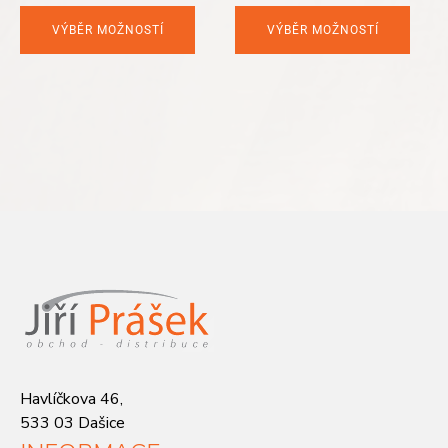
price
price
was:
is:
VÝBĚR MOŽNOSTÍ
VÝBĚR MOŽNOSTÍ
160 Kč.
99 Kč.
Havlíčkova 46,
533 03 Dašice