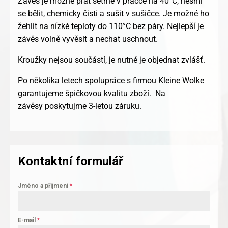
Závěs je možné prát šetrně v pračce na 40°C, nesmí
se bělit, chemicky čisti a sušit v sušičce. Je možné ho
žehlit na nízké teploty do 110°C bez páry. Nejlepší je
závěs volně vyvěsit a nechat uschnout.
Kroužky nejsou součástí, je nutné je objednat zvlášť.
Po několika letech spolupráce s firmou Kleine Wolke
garantujeme špičkovou kvalitu zboží. Na
závěsy poskytujme 3-letou záruku.
Kontaktní formulář
Jméno a příjmení
*
E-mail
*