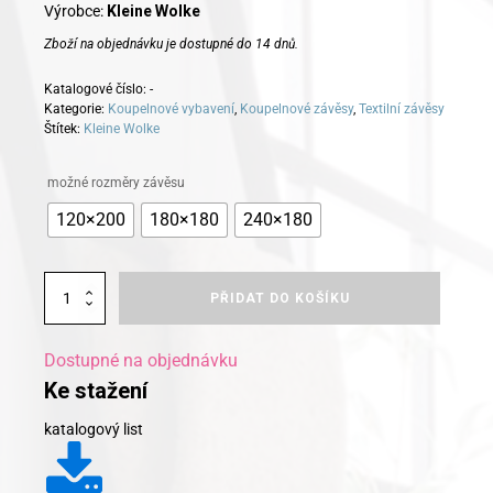
Výrobce:
Kleine Wolke
Zboží na objednávku je dostupné do 14 dnů.
Katalogové číslo:
-
Kategorie:
Koupelnové vybavení
,
Koupelnové závěsy
,
Textilní závěsy
Štítek:
Kleine Wolke
Alternative:
možné rozměry závěsu
120×200
180×180
240×180
Kleine
PŘIDAT DO KOŠÍKU
Wolke
koupelnový
závěs
Dostupné na objednávku
BARCELONA
Ke stažení
jetelová
množství
katalogový list