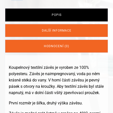
POPIS
DALŠÍ INFORMACE
HODNOCENÍ (0)
Koupelnový textilní závěs je vyroben ze 100%
polyesteru. Závěs je naimpregnovaný, voda po něm
krásně stéká do vany. V horní části závěsu je pevný
pásek s otvory na kroužky. Aby textilní závěs byl stále
napnutý, má v dolní části všitý zpevňovací proužek.
První rozměr je šířka, druhý výška závěsu.