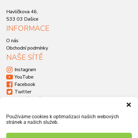
Havlíčkova 46,
533 03 Dašice
INFORMACE
O nás
Obchodní podmínky
NAŠE SÍTĚ
Instagram
YouTube
Facebook
Twitter
KDE SÍDLÍME
Havlíčkova 46, 533 03 Dašice
Používáme cookies k optimalizaci našich webových
+420 466 951 103
stránek a našich služeb.
info@jiriprasek.cz