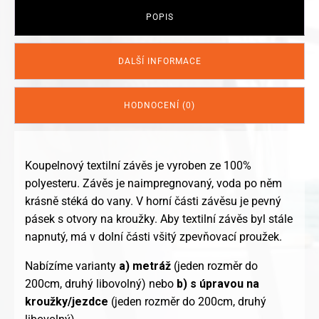
POPIS
DALŠÍ INFORMACE
HODNOCENÍ (0)
Koupelnový textilní závěs je vyroben ze 100%
polyesteru. Závěs je naimpregnovaný, voda po něm
krásně stéká do vany. V horní části závěsu je pevný
pásek s otvory na kroužky. Aby textilní závěs byl stále
napnutý, má v dolní části všitý zpevňovací proužek.
Nabízíme varianty
a)
metráž
(jeden rozměr do
200cm, druhý libovolný) nebo
b)
s úpravou na
kroužky/jezdce
(jeden rozměr do 200cm, druhý