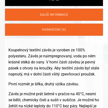
DALŠÍ INFORMACE
HODNOCENÍ (0)
Koupelnový textilní závěs je vyroben ze 100%
polyesteru. Závěs je naimpregnovaný, voda po něm
krásně stéká do vany. V horní části závěsu je pevný
pásek s otvory na kroužky. Aby textilní závěs byl stále
napnutý, má v dolní části všitý zpevňovací proužek.
První rozměr je šířka, druhý výška závěsu.
Závěs je možné prát šetrně v pračce na 40°C, nesmí
se bělit, chemicky čisti a sušit v sušičce. Je možné ho
žehlit na nízké teploty do 110°C bez páry. Nejlepší je