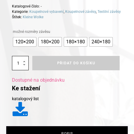
Katalogové číslo:
-
Kategorie:
Koupelnové vybavení
,
Koupelnové závěsy
,
Textilní závěsy
Štítek:
Kleine Wolke
Alternative:
možné rozměry závěsu
120×200
180×200
180×180
240×180
Kleine
PŘIDAT DO KOŠÍKU
Wolke
koupelnový
závěs
Dostupné na objednávku
Floresta
Ke stažení
zelená
množství
katalogový list
POPIS