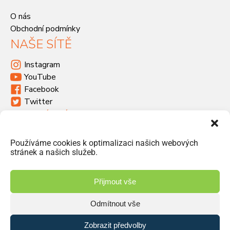
O nás
Obchodní podmínky
NAŠE SÍTĚ
Instagram
YouTube
Facebook
Twitter
KDE SÍDLÍME
Havlíčkova 46, 533 03 Dašice
Používáme cookies k optimalizaci našich webových
+420 466 951 103
stránek a našich služeb.
info@jiriprasek.cz
Přijmout vše
Odmítnout vše
© 2026 Jiří Prášek – obchod, distribuce | Vyrobilo studio
Zobrazit předvolby