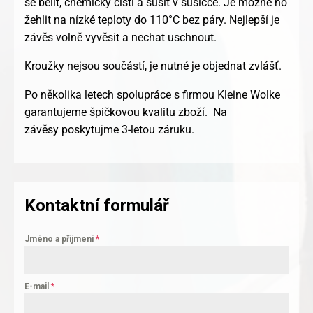
se bělit, chemicky čisti a sušit v sušičce. Je možné ho
žehlit na nízké teploty do 110°C bez páry. Nejlepší je
závěs volně vyvěsit a nechat uschnout.
Kroužky nejsou součástí, je nutné je objednat zvlášť.
Po několika letech spolupráce s firmou Kleine Wolke
garantujeme špičkovou kvalitu zboží. Na
závěsy poskytujme 3-letou záruku.
Kontaktní formulář
Jméno a příjmení
*
E-mail
*