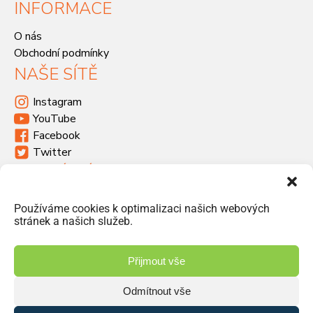
INFORMACE
O nás
Obchodní podmínky
NAŠE SÍTĚ
Instagram
YouTube
Facebook
Twitter
KDE SÍDLÍME
Havlíčkova 46, 533 03 Dašice
Používáme cookies k optimalizaci našich webových
+420 466 951 103
stránek a našich služeb.
info@jiriprasek.cz
Přijmout vše
Odmítnout vše