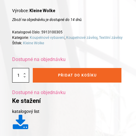
Výrobce:
Kleine Wolke
Zboží na objednávku je dostupné do 14 dnů.
Katalogové číslo:
5913100305
Kategorie:
Koupelnové vybavení
,
Koupelnové závěsy
,
Textilní závěsy
Štítek:
Kleine Wolke
Dostupné na objednávku
Alternative:
Kleine
PŘIDAT DO KOŠÍKU
Wolke
koupelnový
závěs
Dostupné na objednávku
Hook
Ke stažení
On
180x200cm
katalogový list
množství