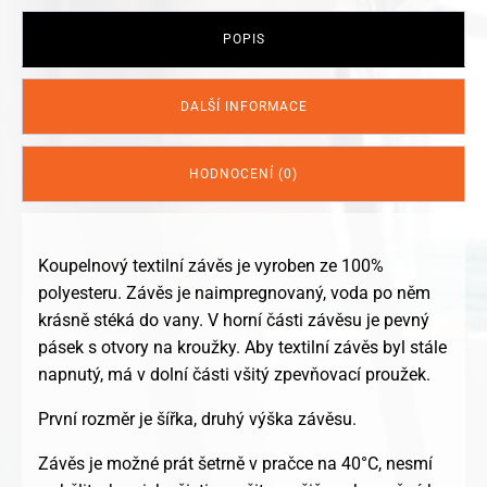
POPIS
DALŠÍ INFORMACE
HODNOCENÍ (0)
Koupelnový textilní závěs je vyroben ze 100%
polyesteru. Závěs je naimpregnovaný, voda po něm
krásně stéká do vany. V horní části závěsu je pevný
pásek s otvory na kroužky. Aby textilní závěs byl stále
napnutý, má v dolní části všitý zpevňovací proužek.
První rozměr je šířka, druhý výška závěsu.
Závěs je možné prát šetrně v pračce na 40°C, nesmí