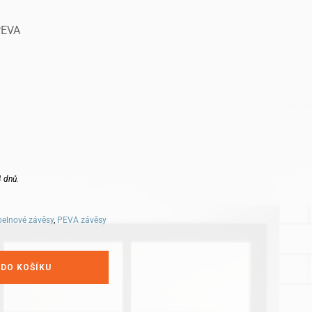
PEVA
 dnů.
elnové závěsy
,
PEVA závěsy
 DO KOŠÍKU