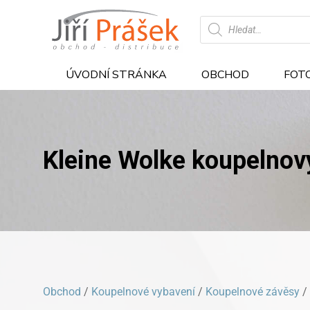
Products
search
ÚVODNÍ STRÁNKA
OBCHOD
FOT
Kleine Wolke koupelno
Obchod
/
Koupelnové vybavení
/
Koupelnové závěsy
/