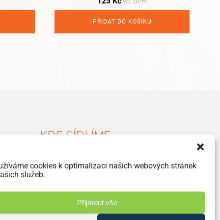
125
Kč
vč. DPH
price
price
was:
is:
PŘIDAT DO KOŠÍKU
195 Kč.
125 Kč.
KDE SÍDLÍME
Havlíčkova 46, 533 03 Dašice
užíváme cookies k optimalizaci našich webových stránek
+420 466 951 103
ašich služeb.
info@jiriprasek.cz
Přijmout vše