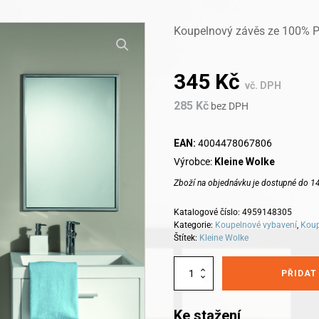
Koupelnový závěs ze 100% 
345
Kč
vč. DPH
285
Kč
bez DPH
EAN:
4004478067806
Výrobce:
Kleine Wolke
Zboží na objednávku je dostupné do 14
Katalogové číslo:
4959148305
Kategorie:
Koupelnové vybavení
,
Koup
Štítek:
Kleine Wolke
Alternative:
Kleine
PŘIDAT
Wolke
koupelnový
závěs
Ke stažení