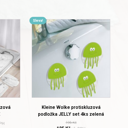
Sleva!
uzová
Kleine Wolke protiskluzová
E
podložka JELLY set 4ks zelená
195
Kč
DPH
Original
Current