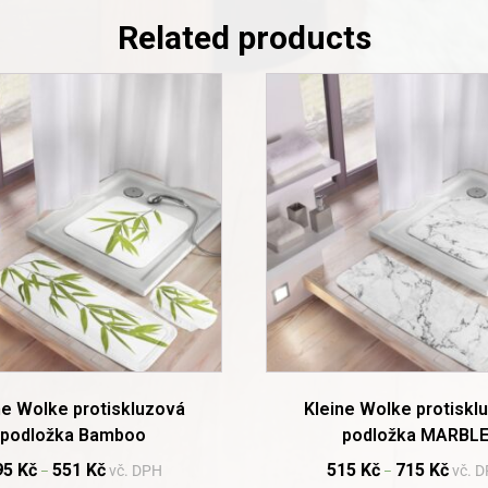
Related products
This
product
has
multiple
variants.
The
options
may
be
chosen
on
the
product
page
ne Wolke protiskluzová
Kleine Wolke protiskl
podložka Bamboo
podložka MARBL
95
Kč
551
Kč
515
Kč
715
Kč
vč. DPH
vč. 
–
–