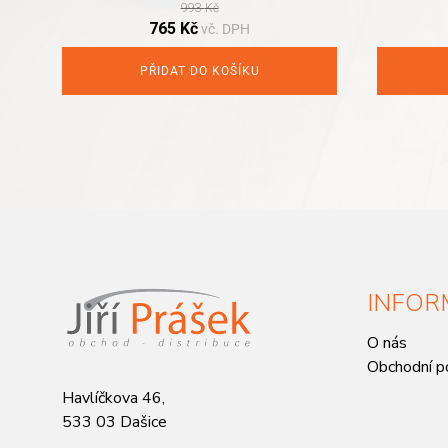
993
Kč
Original
Current
765
Kč
vč. DPH
price
price
was:
is:
PŘIDAT DO KOŠÍKU
993 Kč.
765 Kč.
INFOR
O nás
Obchodní p
Havlíčkova 46,
533 03 Dašice