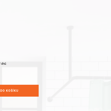
 dnů.
 DO KOŠÍKU