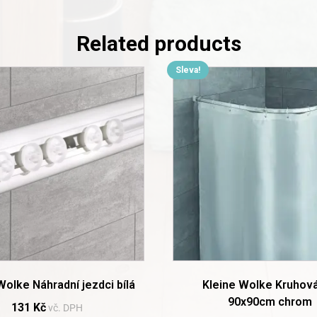
Related products
Sleva!
Wolke Náhradní jezdci bílá
Kleine Wolke Kruhová
90x90cm chrom
131
Kč
vč. DPH