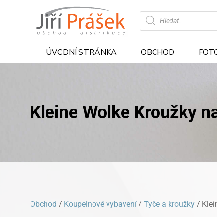
Products
search
ÚVODNÍ STRÁNKA
OBCHOD
FOT
Kleine Wolke Kroužky n
Obchod
/
Koupelnové vybavení
/
Tyče a kroužky
/ Klei