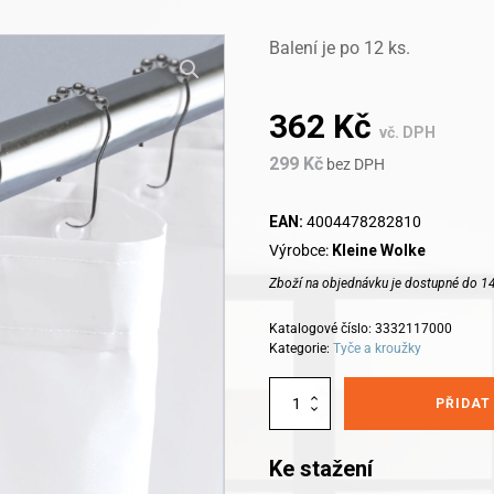
Balení je po 12 ks.
362
Kč
vč. DPH
299
Kč
bez DPH
EAN:
4004478282810
Výrobce:
Kleine Wolke
Zboží na objednávku je dostupné do 14
Katalogové číslo:
3332117000
Kategorie:
Tyče a kroužky
Alternative:
Kleine
PŘIDAT
Wolke
Kroužky
na
Ke stažení
závěs