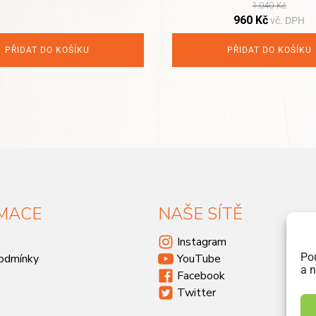
1.040
Kč
Original
Current
960
Kč
vč. DPH
price
price
was:
is:
PŘIDAT DO KOŠÍKU
PŘIDAT DO KOŠÍKU
1.040 Kč.
960 Kč.
MACE
NAŠE SÍTĚ
Instagram
Po
odmínky
YouTube
a n
Facebook
Twitter