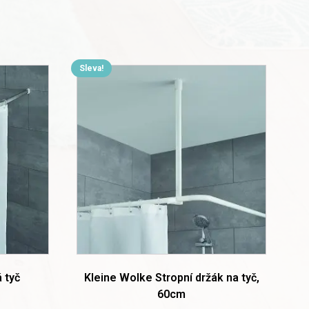
Sleva!
This
product
has
multiple
variants.
The
options
may
be
chosen
on
the
product
page
 tyč
Kleine Wolke Stropní držák na tyč,
60cm