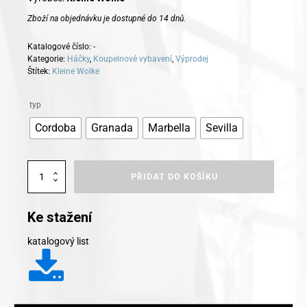
Zboží na objednávku je dostupné do 14 dnů.
125 Kč.
85 Kč.
Katalogové číslo:
-
Kategorie:
Háčky
,
Koupelnové vybavení
,
Výprodej
Štítek:
Kleine Wolke
Alternative:
typ
Cordoba
Granada
Marbella
Sevilla
Kleine
PŘIDAT DO KOŠÍKU
Wolke
Smart
Hooks
Ke stažení
množství
katalogový list