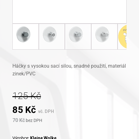
Háčky s vysokou sací silou, snadné použití, materiál
zinek/PVC
125
Kč
Original
Current
85
Kč
vč. DPH
70
Kč
price
bez DPH
price
was:
is:
Výrobce:
Kleine Wolke