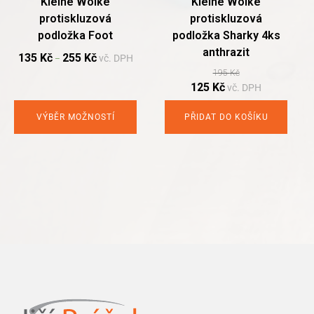
Kleine Wolke
Kleine Wolke
on
protiskluzová
protiskluzová
the
podložka Foot
podložka Sharky 4ks
product
anthrazit
page
135
Kč
255
Kč
vč. DPH
–
195
Kč
Original
Current
125
Kč
vč. DPH
price
price
was:
is:
VÝBĚR MOŽNOSTÍ
PŘIDAT DO KOŠÍKU
195 Kč.
125 Kč.