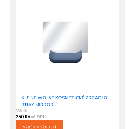
KLEINE WOLKE KOSMETICKÉ ZRCADLO
TRAY MIRROR
335
Kč
Original
Current
250
Kč
vč. DPH
price
price
VÝBĚR MOŽNOSTÍ