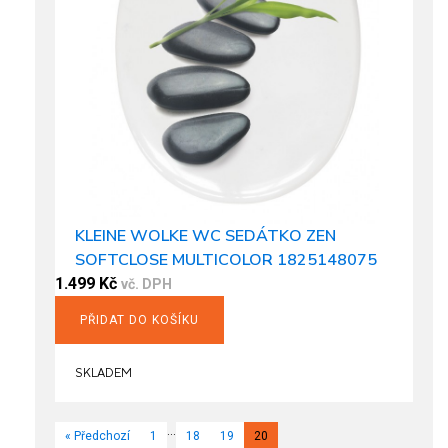
KLEINE WOLKE WC SEDÁTKO ZEN
SOFTCLOSE MULTICOLOR 1825148075
1.499
Kč
vč. DPH
PŘIDAT DO KOŠÍKU
SKLADEM
…
« Předchozí
1
18
19
20