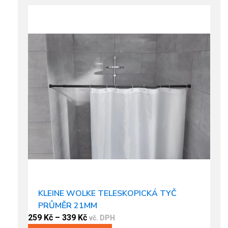
KLEINE WOLKE TELESKOPICKÁ TYČ
PRŮMĚR 21MM
259
Kč
–
339
Kč
vč. DPH