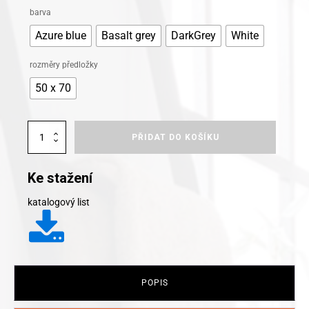
Alternative:
barva
Azure blue
Basalt grey
DarkGrey
White
rozměry předložky
50 x 70
Kleine
PŘIDAT DO KOŠÍKU
Wolke
koupelnová
froté
Ke stažení
předložka
Bridge
katalogový list
množství
POPIS