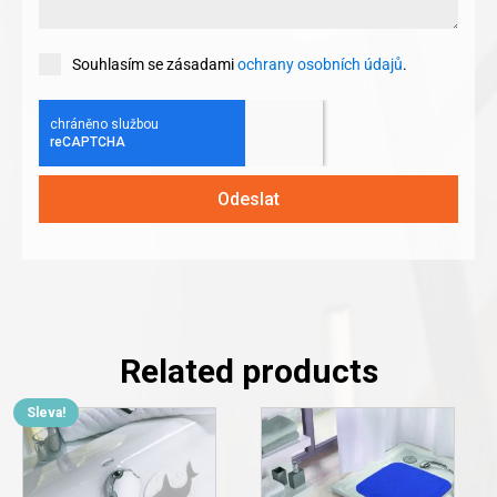
Souhlasím se zásadami
ochrany osobních údajů
.
Odeslat
Related products
Sleva!
This
product
has
multiple