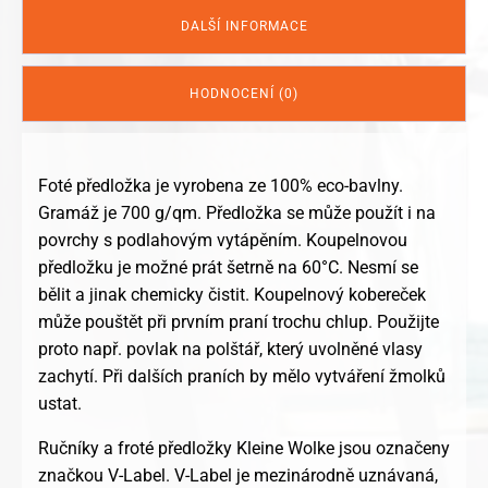
DALŠÍ INFORMACE
HODNOCENÍ (0)
Foté předložka je vyrobena ze 100% eco-bavlny.
Gramáž je 700 g/qm. Předložka se může použít i na
povrchy s podlahovým vytápěním. Koupelnovou
předložku je možné prát šetrně na 60°C. Nesmí se
bělit a jinak chemicky čistit. Koupelnový kobereček
může pouštět při prvním praní trochu chlup. Použijte
proto např. povlak na polštář, který uvolněné vlasy
zachytí. Při dalších praních by mělo vytváření žmolků
ustat.
Ručníky a froté předložky Kleine Wolke jsou označeny
značkou V-Label. V-Label je mezinárodně uznávaná,