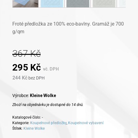
Froté předložka ze 100% eco-bavlny. Gramáž je 700
g/qm
367
Kč
Original
Current
295
Kč
vč. DPH
244
Kč
price
bez DPH
price
was:
is:
Výrobce:
Kleine Wolke
Zboží na objednávku je dostupné do 14 dnů.
367 Kč.
295 Kč.
Katalogové číslo:
-
Kategorie:
Koupelnové předložky
,
Koupelnové vybavení
Štítek:
Kleine Wolke